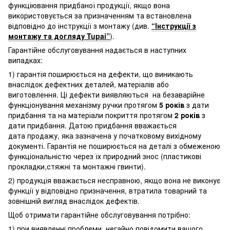
функціювання придбаної продукції, якщо вона
використовується за призначенням та встановлена
відповідно до інструкції з монтажу (див.
“Інструкції з
монтажу та догляду Tupai”
).
Гарантійне обслуговування надається в наступних
випадках:
1) гарантія поширюється на дефекти, що виникають
внаслідок дефектних деталей, матеріалів або
виготовлення. Ці дефекти виявляються на безаварійне
функціонування механізму ручки протягом
5 років
з дати
придбання та на матеріали покриття протягом
2 років
з
дати придбання. Датою придбання вважається
дата продажу, яка зазначена у початковому вихідному
документі. Гарантія не поширюється на деталі з обмеженою
функціональністю через їх природний знос (пластикові
прокладки,стяжні та монтажні гвинти).
2) продукція вважається несправною, якщо вона не виконує
функції у відповідно призначення, втратила товарний та
зовнішній вигляд внаслідок дефектів.
Щоб отримати гарантійне обслуговування потрібно:
1) при виявленні проблеми, негайно повідомити вашого