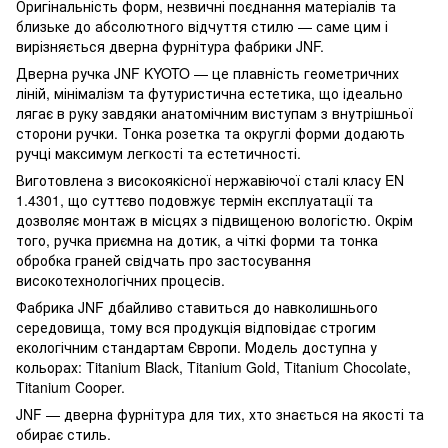
Оригінальність форм, незвичні поєднання матеріалів та
близьке до абсолютного відчуття стилю — саме цим і
вирізняється дверна фурнітура фабрики JNF.
Дверна ручка JNF KYOTO — це плавність геометричних
ліній, мінімалізм та футуристична естетика, що ідеально
лягає в руку завдяки анатомічним виступам з внутрішньої
сторони ручки. Тонка розетка та округлі форми додають
ручці максимум легкості та естетичності.
Виготовлена з високоякісної нержавіючої сталі класу EN
1.4301, що суттєво подовжує термін експлуатації та
дозволяє монтаж в місцях з підвищеною вологістю. Окрім
того, ручка приємна на дотик, а чіткі форми та тонка
обробка граней свідчать про застосування
високотехнологічних процесів.
Фабрика JNF дбайливо ставиться до навколишнього
середовища, тому вся продукція відповідає строгим
екологічним стандартам Європи. Модель доступна у
кольорах: Titanium Black, Titanium Gold, Titanium Chocolate,
Titanium Cooper.
JNF — дверна фурнітура для тих, хто знається на якості та
обирає стиль.