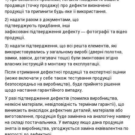
продавця (точку продажу) про дефекти визначеної
продукції та припинити будь-яке її використання.
2) надати разом з документами, що
підтверджують придбання, інші
зафіксовані підтвердження дефекту — фотографії та відео
продукції.
3) надати підтвердження, що всі решта елементів, які
використовувались у загальному виробі (дверні полотна,
замки, завіси, дотягувачі тощо) були змонтовані згідно
власних інструкцій з монтажу та експлуатації.
Після отримання дефектної продукції та експертної оцінки
(може включати у себе також тестування продукції
безпосередньо на виробництві), буде прийнято рішення
щодо настання гарантійного випадку.
У разі підтвердження дефектів (помилка виробництва,
неякісні матеріали, невідповідність термінам гарантії), що
виникають внаслідок дефектних деталей, матеріалів або
виготовлення, продукція буде замінена на аналогічну наявну
на складі постачальника. У випадку якщо дана продукція
знята із виробництва, узгоджується заміна еквівалентна по
вартості до дефектної.