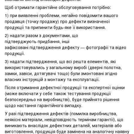
Щоб отримати гарантійне обслуговування потрібно:
1) при виявленні проблеми, негайно повідомити вашого
продавця (точку продажу) про дефекти визначеної
продукції та припинити будь-яке її використання.
2) надати разом з документами, що
підтверджують придбання, інші
зафіксовані підтвердження дефекту — фотографії та відео
продукції.
3) надати підтвердження, що всі решта елементів, які
використовувались у загальному виробі (дверні полотна,
замки, завіси, дотягувачі тощо) були змонтовані згідно
власних інструкцій з монтажу та експлуатації.
Після отримання дефектної продукції та експертної оцінки
(може включати у себе також тестування продукції
безпосередньо на виробництві), буде прийнято рішення
щодо настання гарантійного випадку.
У разі підтвердження дефектів (помилка виробництва,
неякісні матеріали, невідповідність термінам гарантії), що
виникають внаслідок дефектних деталей, матеріалів або
виготовлення, продукція буде замінена на аналогічну наявну