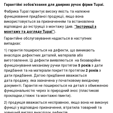
Гарантійні зобов'язання для дверних ручок фірми Tupai.
Фабрика Tupai гарантує високу якість та належне
функціювання придбаної продукції, якщо вона
використовується за призначенням та встановлена
відповідно до інструкції з монтажу (див.
“Інструкції з
монтажу та догляду Tupai”
).
Гарантійне обслуговування надається в наступних
випадках:
1) гарантія поширюється на дефекти, що виникають
внаслідок дефектних деталей, матеріалів або
виготовлення. Ці дефекти виявляються на безаварійне
функціонування механізму ручки протягом
5 років
з дати
придбання та на матеріали покриття протягом
2 років
з
дати придбання. Датою придбання вважається
дата продажу, яка зазначена у початковому вихідному
документі. Гарантія не поширюється на деталі з обмеженою
функціональністю через їх природний знос (пластикові
прокладки,стяжні та монтажні гвинти).
2) продукція вважається несправною, якщо вона не виконує
функції у відповідно призначення, втратила товарний та
зовнішній вигляд внаслідок дефектів.