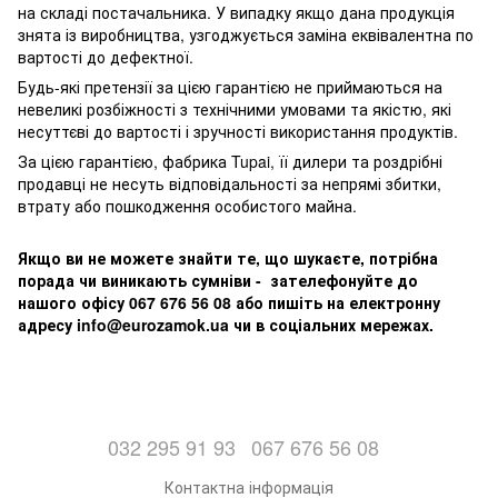
на складі постачальника. У випадку якщо дана продукція
знята із виробництва, узгоджується заміна еквівалентна по
вартості до дефектної.
Будь-які претензії за цією гарантією не приймаються на
невеликі розбіжності з технічними умовами та якістю, які
несуттєві до вартості і зручності використання продуктів.
За цією гарантією, фабрика Tupai, її дилери та роздрібні
продавці не несуть відповідальності за непрямі збитки,
втрату або пошкодження особистого майна.
Якщо ви не можете знайти те, що шукаєте, потрібна
порада чи виникають сумніви - зателефонуйте до
нашого офісу 067 676 56 08 або пишіть на електронну
адресу info@eurozamok.ua чи в соціальних мережах.
032 295 91 93
067 676 56 08
Контактна інформація