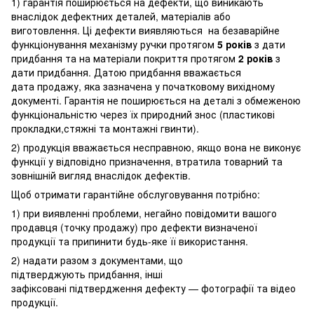
1) гарантія поширюється на дефекти, що виникають
внаслідок дефектних деталей, матеріалів або
виготовлення. Ці дефекти виявляються на безаварійне
функціонування механізму ручки протягом
5 років
з дати
придбання та на матеріали покриття протягом
2 років
з
дати придбання. Датою придбання вважається
дата продажу, яка зазначена у початковому вихідному
документі. Гарантія не поширюється на деталі з обмеженою
функціональністю через їх природний знос (пластикові
прокладки,стяжні та монтажні гвинти).
2) продукція вважається несправною, якщо вона не виконує
функції у відповідно призначення, втратила товарний та
зовнішній вигляд внаслідок дефектів.
Щоб отримати гарантійне обслуговування потрібно:
1) при виявленні проблеми, негайно повідомити вашого
продавця (точку продажу) про дефекти визначеної
продукції та припинити будь-яке її використання.
2) надати разом з документами, що
підтверджують придбання, інші
зафіксовані підтвердження дефекту — фотографії та відео
продукції.