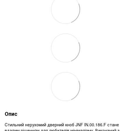
Опис
Cтильний нерухомий дверний кноб JNF IN.00.186.F стане
вдалим рішенням для любителів мінімалізму. Виконаний з