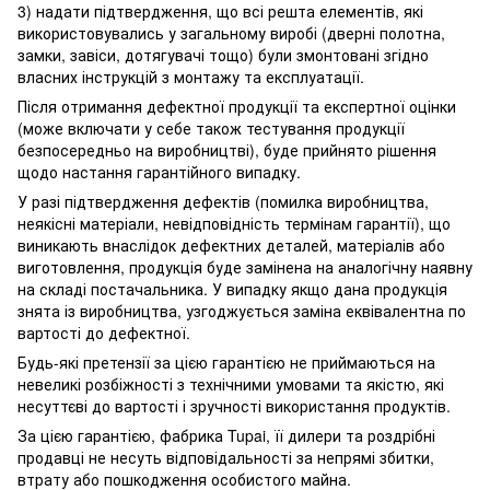
3) надати підтвердження, що всі решта елементів, які
використовувались у загальному виробі (дверні полотна,
замки, завіси, дотягувачі тощо) були змонтовані згідно
власних інструкцій з монтажу та експлуатації.
Після отримання дефектної продукції та експертної оцінки
(може включати у себе також тестування продукції
безпосередньо на виробництві), буде прийнято рішення
щодо настання гарантійного випадку.
У разі підтвердження дефектів (помилка виробництва,
неякісні матеріали, невідповідність термінам гарантії), що
виникають внаслідок дефектних деталей, матеріалів або
виготовлення, продукція буде замінена на аналогічну наявну
на складі постачальника. У випадку якщо дана продукція
знята із виробництва, узгоджується заміна еквівалентна по
вартості до дефектної.
Будь-які претензії за цією гарантією не приймаються на
невеликі розбіжності з технічними умовами та якістю, які
несуттєві до вартості і зручності використання продуктів.
За цією гарантією, фабрика Tupai, її дилери та роздрібні
продавці не несуть відповідальності за непрямі збитки,
втрату або пошкодження особистого майна.