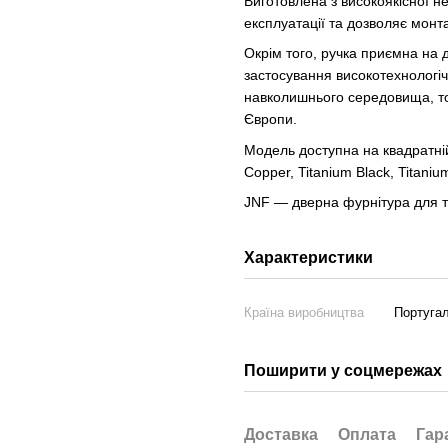
Виготовлена з високоякісної н
експлуатації та дозволяє монт
Окрім того, ручка приємна на д
застосування високотехнологі
навколишнього середовища, то
Європи.
Модель доступна на квадратній 
Copper, Titanium Black, Titaniu
JNF — дверна фурнітура для ти
Характеристики
Країна виробництва
Португал
Поширити у соцмережах
Доставка
Оплата
Гар