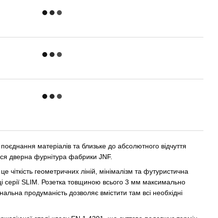
 поєднання матеріалів та близьке до абсолютного відчуття
ься дверна фурнітура фабрики JNF.
е чіткість геометричних ліній, мінімалізм та футуристична
чці серії SLIM. Розетка товщиною всього 3 мм максимально
нальна продуманість дозволяє вмістити там всі необхідні