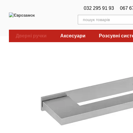
Перейти до основного контенту
032 295 91 93
067 6
Дверні ручки
Аксесуари
Розсувні сис