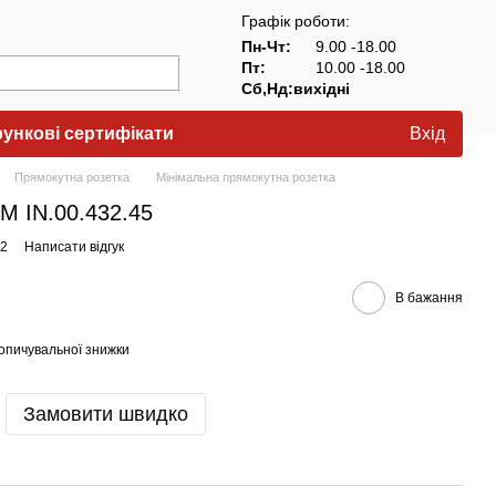
Графік роботи:
Пн-Чт:
9.00 -18.00
Пт:
10.00 -18.00
Сб,Нд:вихідні
ункові сертифікати
Вхід
Прямокутна розетка
Мінімальна прямокутна розетка
M IN.00.432.45
32
Написати відгук
В бажання
опичувальної знижки
Замовити швидко