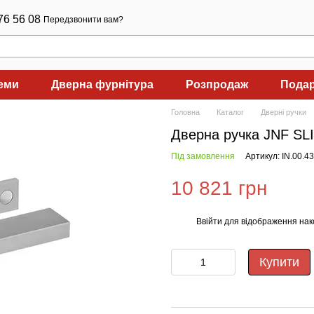
76 56 08
Передзвонити вам?
теми
Дверна фурнітура
Розпродаж
Подар
Головна
Каталог
Дверні ручки
Дверна ручка JNF SLI
Під замовлення
Артикул: IN.00.4
10 821 грн
Ввійти
для відображення нак
%
Купити