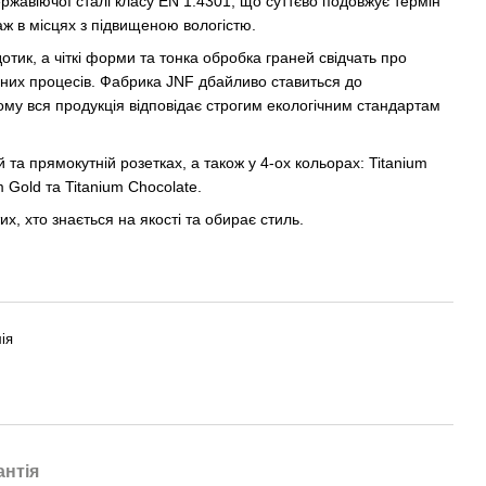
ержавіючої сталі класу EN 1.4301, що суттєво подовжує термін
аж в місцях з підвищеною вологістю.
отик, а чіткі форми та тонка обробка граней свідчать про
чних процесів. Фабрика JNF дбайливо ставиться до
му вся продукція відповідає строгим екологічним стандартам
та прямокутній розетках, а також у 4-ох кольорах: Titanium
m Gold та Titanium Chocolate.
х, хто знається на якості та обирає стиль.
ія
антія