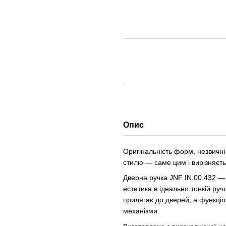
Опис
Оригінальність форм, незвичні
стилю — саме цим і вирізняєт
Дверна ручка JNF IN.00.432 — ц
естетика в ідеально тонкій ру
прилягає до дверей, а функціо
механізми.