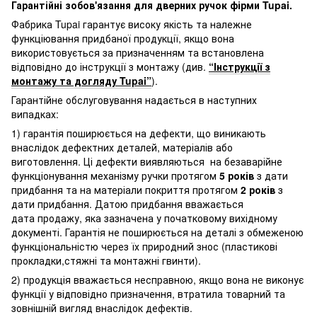
Гарантійні зобов'язання для дверних ручок фірми Tupai.
Фабрика Tupai гарантує високу якість та належне
функціювання придбаної продукції, якщо вона
використовується за призначенням та встановлена
відповідно до інструкції з монтажу (див.
“Інструкції з
монтажу та догляду Tupai”
).
Гарантійне обслуговування надається в наступних
випадках:
1) гарантія поширюється на дефекти, що виникають
внаслідок дефектних деталей, матеріалів або
виготовлення. Ці дефекти виявляються на безаварійне
функціонування механізму ручки протягом
5 років
з дати
придбання та на матеріали покриття протягом
2 років
з
дати придбання. Датою придбання вважається
дата продажу, яка зазначена у початковому вихідному
документі. Гарантія не поширюється на деталі з обмеженою
функціональністю через їх природний знос (пластикові
прокладки,стяжні та монтажні гвинти).
2) продукція вважається несправною, якщо вона не виконує
функції у відповідно призначення, втратила товарний та
зовнішній вигляд внаслідок дефектів.