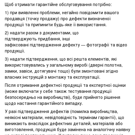
Щоб отримати гарантійне обслуговування потрібно:
1) при виявленні проблеми, негайно повідомити вашого
продавця (точку продажу) про дефекти визначеної
продукції та припинити будь-яке її використання.
2) надати разом з документами, що
підтверджують придбання, інші
зафіксовані підтвердження дефекту — фотографії та відео
продукції.
3) надати підтвердження, що всі решта елементів, які
використовувались у загальному виробі (дверні полотна,
замки, завіси, дотягувачі тощо) були змонтовані згідно
власних інструкцій з монтажу та експлуатації.
Після отримання дефектної продукції та експертної оцінки
(може включати у себе також тестування продукції
безпосередньо на виробництві), буде прийнято рішення
щодо настання гарантійного випадку.
У разі підтвердження дефектів (помилка виробництва,
неякісні матеріали, невідповідність термінам гарантії), що
виникають внаслідок дефектних деталей, матеріалів або
виготовлення, продукція буде замінена на аналогічну наявну