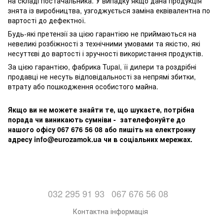
на складі постачальника. У випадку якщо дана продукція
знята із виробництва, узгоджується заміна еквівалентна по
вартості до дефектної.
Будь-які претензії за цією гарантією не приймаються на
невеликі розбіжності з технічними умовами та якістю, які
несуттєві до вартості і зручності використання продуктів.
За цією гарантією, фабрика Tupai, її дилери та роздрібні
продавці не несуть відповідальності за непрямі збитки,
втрату або пошкодження особистого майна.
Якщо ви не можете знайти те, що шукаєте, потрібна
порада чи виникають сумніви - зателефонуйте до
нашого офісу 067 676 56 08 або пишіть на електронну
адресу info@eurozamok.ua чи в соціальних мережах.
032 295 91 93
067 676 56 08
Контактна інформація