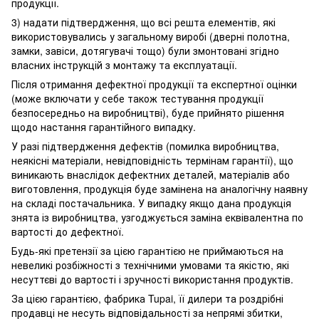
продукції.
3) надати підтвердження, що всі решта елементів, які
використовувались у загальному виробі (дверні полотна,
замки, завіси, дотягувачі тощо) були змонтовані згідно
власних інструкцій з монтажу та експлуатації.
Після отримання дефектної продукції та експертної оцінки
(може включати у себе також тестування продукції
безпосередньо на виробництві), буде прийнято рішення
щодо настання гарантійного випадку.
У разі підтвердження дефектів (помилка виробництва,
неякісні матеріали, невідповідність термінам гарантії), що
виникають внаслідок дефектних деталей, матеріалів або
виготовлення, продукція буде замінена на аналогічну наявну
на складі постачальника. У випадку якщо дана продукція
знята із виробництва, узгоджується заміна еквівалентна по
вартості до дефектної.
Будь-які претензії за цією гарантією не приймаються на
невеликі розбіжності з технічними умовами та якістю, які
несуттєві до вартості і зручності використання продуктів.
За цією гарантією, фабрика Tupai, її дилери та роздрібні
продавці не несуть відповідальності за непрямі збитки,