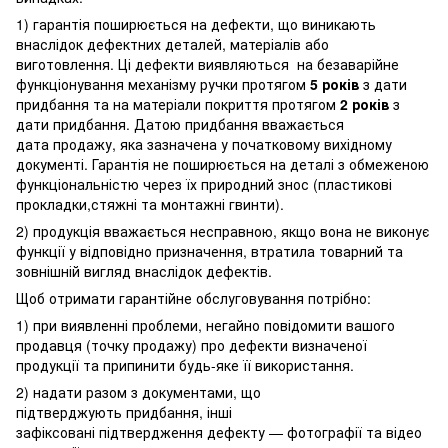
1) гарантія поширюється на дефекти, що виникають
внаслідок дефектних деталей, матеріалів або
виготовлення. Ці дефекти виявляються на безаварійне
функціонування механізму ручки протягом
5 років
з дати
придбання та на матеріали покриття протягом
2 років
з
дати придбання. Датою придбання вважається
дата продажу, яка зазначена у початковому вихідному
документі. Гарантія не поширюється на деталі з обмеженою
функціональністю через їх природний знос (пластикові
прокладки,стяжні та монтажні гвинти).
2) продукція вважається несправною, якщо вона не виконує
функції у відповідно призначення, втратила товарний та
зовнішній вигляд внаслідок дефектів.
Щоб отримати гарантійне обслуговування потрібно:
1) при виявленні проблеми, негайно повідомити вашого
продавця (точку продажу) про дефекти визначеної
продукції та припинити будь-яке її використання.
2) надати разом з документами, що
підтверджують придбання, інші
зафіксовані підтвердження дефекту — фотографії та відео