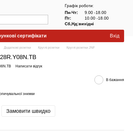
Графік роботи:
Пн-Чт:
9.00 -18.00
Пт:
10.00 -18.00
Сб,Нд:вихідні
ункові сертифікати
Вхід
Додаткові розетки
Круглі розетки
Круглі розетки JNF
.28R.Y08N.TB
Y08N.TB
Написати відгук
В бажання
опичувальної знижки
Замовити швидко