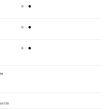
ія
антія