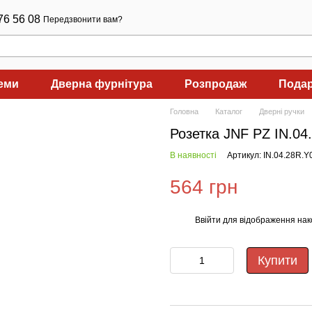
76 56 08
Передзвонити вам?
теми
Дверна фурнітура
Розпродаж
Подар
Головна
Каталог
Дверні ручки
Розетка JNF PZ IN.04
В наявності
Артикул: IN.04.28R.
564 грн
Ввійти
для відображення нак
%
Купити