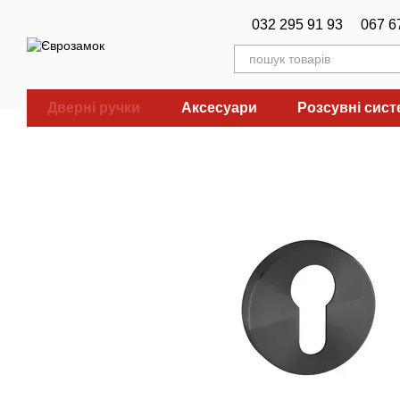
Перейти до основного контенту
032 295 91 93
067 6
Дверні ручки
Аксесуари
Розсувні сис