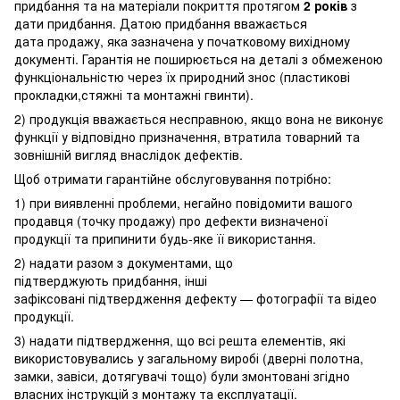
придбання та на матеріали покриття протягом
2 років
з
дати придбання. Датою придбання вважається
дата продажу, яка зазначена у початковому вихідному
документі. Гарантія не поширюється на деталі з обмеженою
функціональністю через їх природний знос (пластикові
прокладки,стяжні та монтажні гвинти).
2) продукція вважається несправною, якщо вона не виконує
функції у відповідно призначення, втратила товарний та
зовнішній вигляд внаслідок дефектів.
Щоб отримати гарантійне обслуговування потрібно:
1) при виявленні проблеми, негайно повідомити вашого
продавця (точку продажу) про дефекти визначеної
продукції та припинити будь-яке її використання.
2) надати разом з документами, що
підтверджують придбання, інші
зафіксовані підтвердження дефекту — фотографії та відео
продукції.
3) надати підтвердження, що всі решта елементів, які
використовувались у загальному виробі (дверні полотна,
замки, завіси, дотягувачі тощо) були змонтовані згідно
власних інструкцій з монтажу та експлуатації.