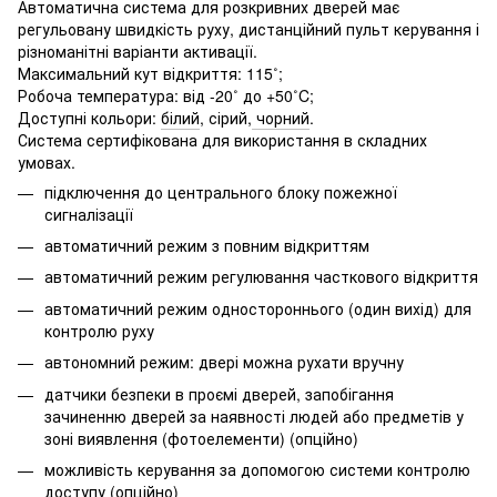
Автоматична система для розкривних дверей має
регульовану швидкість руху, дистанційний пульт керування і
різноманітні варіанти активації.
Максимальний кут відкриття: 115˚;
Робоча температура: від -20˚ до +50˚C;
Доступні кольори:
білий
, сірий,
чорний
.
Система сертифікована для використання в складних
умовах.
підключення до центрального блоку пожежної
сигналізації
автоматичний режим з повним відкриттям
автоматичний режим регулювання часткового відкриття
автоматичний режим одностороннього (один вихід) для
контролю руху
автономний режим: двері можна рухати вручну
датчики безпеки в проємі дверей, запобігання
зачиненню дверей за наявності людей або предметів у
зоні виявлення (фотоелементи) (опційно)
можливість керування за допомогою системи контролю
доступу (опційно)