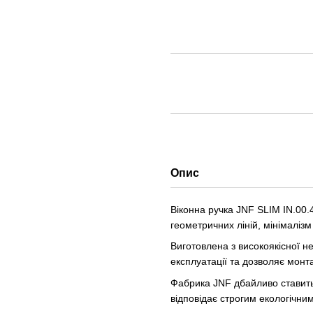
Опис
Віконна ручка JNF SLIM IN.00.
геометричних ліній, мінімалізм
Виготовлена з високоякісної н
експлуатації та дозволяє монт
Фабрика JNF дбайливо ставить
відповідає строгим екологічни