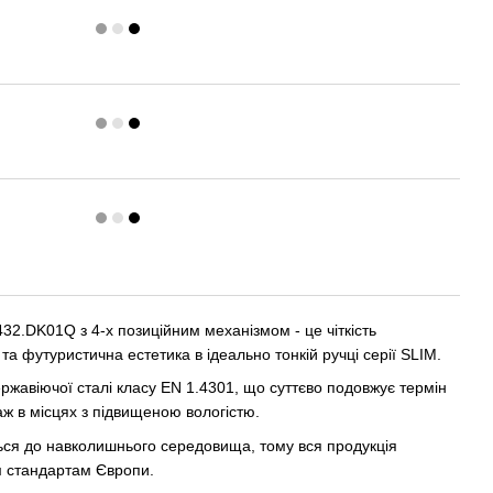
432.DK01Q з 4-х позиційним механізмом - це чіткість
 та футуристична естетика в ідеально тонкій ручці серії SLIM.
ержавіючої сталі класу EN 1.4301, що суттєво подовжує термін
аж в місцях з підвищеною вологістю.
ся до навколишнього середовища, тому вся продукція
м стандартам Європи.