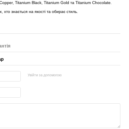
opper, Titanium Black, Titanium Gold та Titanium Chocolate.
, хто знається на якості та обирає стиль.
антія
ар
Увійти за допомогою