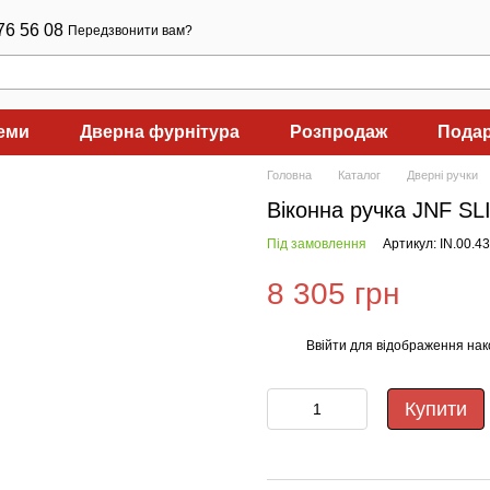
76 56 08
Передзвонити вам?
теми
Дверна фурнітура
Розпродаж
Подар
Головна
Каталог
Дверні ручки
Віконна ручка JNF S
Під замовлення
Артикул: IN.00.
8 305 грн
Ввійти
для відображення нак
%
Купити