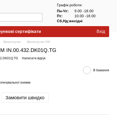
Графік роботи:
Пн-Чт:
9.00 -18.00
Пт:
10.00 -18.00
Сб,Нд:вихідні
ункові сертифікати
Вхід
Віконні ручки
Віконні ручки JNF
LIM IN.00.432.DK01Q.TG
432.DK01Q.TG
Написати відгук
В бажання
опичувальної знижки
Замовити швидко