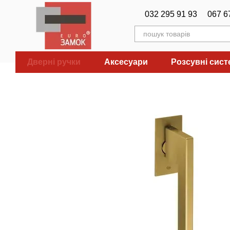
Перейти до основного контенту
032 295 91 93
067 6
Дверні ручки
Аксесуари
Розсувні сис