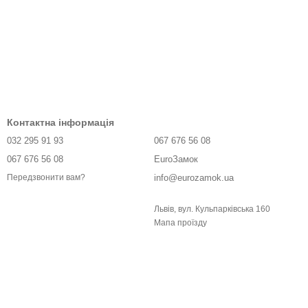
Контактна інформація
032 295 91 93
067 676 56 08
067 676 56 08
EuroЗамок
info@eurozamok.ua
Передзвонити вам?
Львів, вул. Кульпарківська 160
Мапа проїзду