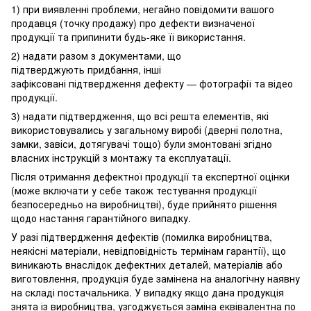
1) при виявленні проблеми, негайно повідомити вашого
продавця (точку продажу) про дефекти визначеної
продукції та припинити будь-яке її використання.
2) надати разом з документами, що
підтверджують придбання, інші
зафіксовані підтвердження дефекту — фотографії та відео
продукції.
3) надати підтвердження, що всі решта елементів, які
використовувались у загальному виробі (дверні полотна,
замки, завіси, дотягувачі тощо) були змонтовані згідно
власних інструкцій з монтажу та експлуатації.
Після отримання дефектної продукції та експертної оцінки
(може включати у себе також тестування продукції
безпосередньо на виробництві), буде прийнято рішення
щодо настання гарантійного випадку.
У разі підтвердження дефектів (помилка виробництва,
неякісні матеріали, невідповідність термінам гарантії), що
виникають внаслідок дефектних деталей, матеріалів або
виготовлення, продукція буде замінена на аналогічну наявну
на складі постачальника. У випадку якщо дана продукція
знята із виробництва, узгоджується заміна еквівалентна по