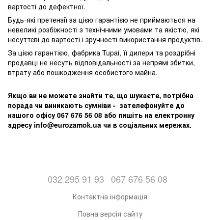
вартості до дефектної.
Будь-які претензії за цією гарантією не приймаються на
невеликі розбіжності з технічними умовами та якістю, які
несуттєві до вартості і зручності використання продуктів.
За цією гарантією, фабрика Tupai, її дилери та роздрібні
продавці не несуть відповідальності за непрямі збитки,
втрату або пошкодження особистого майна.
Якщо ви не можете знайти те, що шукаєте, потрібна
порада чи виникають сумніви - зателефонуйте до
нашого офісу 067 676 56 08 або пишіть на електронну
адресу info@eurozamok.ua чи в соціальних мережах.
032 295 91 93
067 676 56 08
Контактна інформація
Повна версія сайту