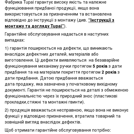
Фабрика Tupai гарантує високу якість та належне
функціювання придбаної продукції, якщо вона
використовується за призначенням та встановлена
відповідно до інструкції з монтажу (див.
“Інструкції з
монтажу та догляду Tupai”
).
Гарантійне обслуговування надається в наступних
випадках:
1) гарантія поширюється на дефекти, що виникають
внаслідок дефектних деталей, матеріалів або
виготовлення. Ці дефекти виявляються на безаварійне
функціонування механізму ручки протягом
5 років
з дати
придбання та на матеріали покриття протягом
2 років
з
дати придбання. Датою придбання вважається
дата продажу, яка зазначена у початковому вихідному
документі. Гарантія не поширюється на деталі з обмеженою
функціональністю через їх природний знос (пластикові
прокладки,стяжні та монтажні гвинти).
2) продукція вважається несправною, якщо вона не виконує
функції у відповідно призначення, втратила товарний та
зовнішній вигляд внаслідок дефектів.
Щоб отримати гарантійне обслуговування потрібно: