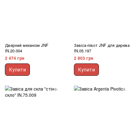
Дверний механізм JNF
Завіса-півот JNF для дерева
IN.20.004
IN.05.197
2 474 грн
2 803 грн
Купити
Купити