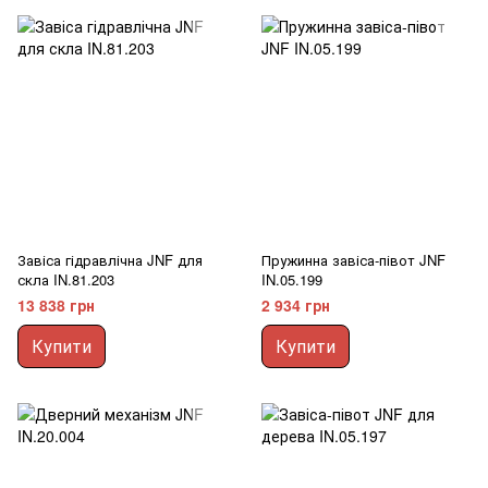
Завіса гідравлічна JNF для
Пружинна завіса-півот JNF
скла IN.81.203
IN.05.199
13 838 грн
2 934 грн
Купити
Купити