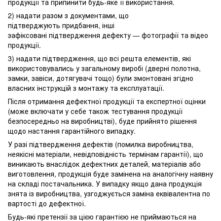
продукції та припинити будь-яке її використання.
2) надати разом з документами, що
підтверджують придбання, інші
зафіксовані підтвердження дефекту — фотографії та відео
продукції.
3) надати підтвердження, що всі решта елементів, які
використовувались у загальному виробі (дверні полотна,
замки, завіси, дотягувачі тощо) були змонтовані згідно
власних інструкцій з монтажу та експлуатації.
Після отримання дефектної продукції та експертної оцінки
(може включати у себе також тестування продукції
безпосередньо на виробництві), буде прийнято рішення
щодо настання гарантійного випадку.
У разі підтвердження дефектів (помилка виробництва,
неякісні матеріали, невідповідність термінам гарантії), що
виникають внаслідок дефектних деталей, матеріалів або
виготовлення, продукція буде замінена на аналогічну наявну
на складі постачальника. У випадку якщо дана продукція
знята із виробництва, узгоджується заміна еквівалентна по
вартості до дефектної.
Будь-які претензії за цією гарантією не приймаються на