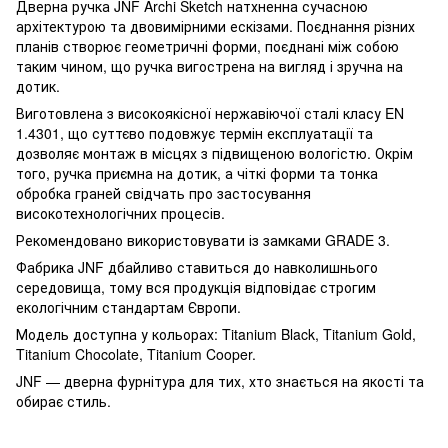
Дверна ручка JNF Archi Sketch натхненна сучасною
архітектурою та двовимірними ескізами. Поєднання різних
планів створює геометричні форми, поєднані між собою
таким чином, що ручка вигострена на вигляд і зручна на
дотик.
Виготовлена з високоякісної нержавіючої сталі класу EN
1.4301, що суттєво подовжує термін експлуатації та
дозволяє монтаж в місцях з підвищеною вологістю. Окрім
того, ручка приємна на дотик, а чіткі форми та тонка
обробка граней свідчать про застосування
високотехнологічних процесів.
Рекомендовано використовувати із замками GRADE 3.
Фабрика JNF дбайливо ставиться до навколишнього
середовища, тому вся продукція відповідає строгим
екологічним стандартам Європи.
Модель доступна у кольорах: Titanium Black, Titanium Gold,
Titanium Chocolate, Titanium Cooper.
JNF — дверна фурнітура для тих, хто знається на якості та
обирає стиль.