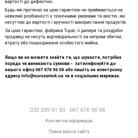
вартості до дефектної.
Будь-які претензії за цією гарантією не приймаються на
невеликі розбіжності з технічними умовами та якістю, які
несуттєві до вартості і зручності використання продуктів.
За цією гарантією, фабрика Tupai, її дилери та роздрібні
продавці не несуть відповідальності за непрямі збитки,
втрату або пошкодження особистого майна.
Якщо ви не можете знайти те, що шукаєте, потрібна
порада чи виникають сумніви - зателефонуйте до
нашого офісу 067 676 56 08 або пишіть на електронну
адресу info@eurozamok.ua чи в соціальних мережах.
032 295 91 93
067 676 56 08
Контактна інформація
Повна версія сайту