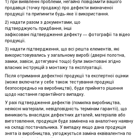
1) при виявленні проблеми, негайно повідомити вашого
продавця (точку продажу) про дефекти визначеної
продукції та припинити будь-яке її використання.
2) надати разом з документами, що
підтверджують придбання, інші
зафіксовані підтвердження дефекту — фотографії та відео
продукції.
3) надати підтвердження, що всі решта елементів, які
використовувались у загальному виробі (дверні полотна,
замки, завіси, дотягувачі тощо) були змонтовані згідно
власних інструкцій з монтажу та експлуатації.
Після отримання дефектної продукції та експертної оцінки
(може включати у себе також тестування продукції
безпосередньо на виробництві), буде прийнято рішення
щодо настання гарантійного випадку.
У разі підтвердження дефектів (помилка виробництва,
неякісні матеріали, невідповідність термінам гарантії), що
виникають внаслідок дефектних деталей, матеріалів або
виготовлення, продукція буде замінена на аналогічну наявну
на складі постачальника. У випадку якщо дана продукція
знята із виробництва, узгоджується заміна еквівалентна по