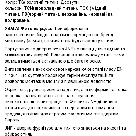
Колір: TG( золотий титан). Доступні
кольори:
ТСН(шоколадний титан)
,
ТСО (мідний
титан)
,
TB(чорний титан)
,
нержавійка
,
нержавійка
полірована
.
УВАГА!
Фото взірцеве!
При оформленні
замовленнянеобхідно надати інформацію про бренд
механізму (замка), на який вони будуть монтуватися.
Португальська дверна ручка JNF на планці для вхідних та
міжкімнатних дверей. Виконана в класичному стилі, тому
залишатиметься актуальною ще багато років.
Виготовлена з високоякісної нержавіючої сталі класу EN
1.4301, що суттєво подовжує термін експлуатації та
дозволяє монтаж в місцях з підвищеною вологістю.
Окрім того, ручка приємна на дотик, а чіткі форми та тонка
обробка граней свідчать про застосування
високотехнологічних процесів. Фабрика JNF дбайливо
ставиться до навколишнього середовища, тому вся
продукція відповідає строгим екологічним стандартам
Європи.
JNF - дверна фурнітура для тих, хто знається на якості та
обирає стиль.