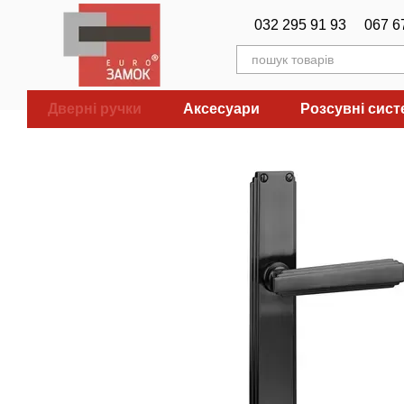
Перейти до основного контенту
032 295 91 93
067 6
Дверні ручки
Аксесуари
Розсувні сис