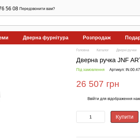
76 56 08
Передзвонити вам?
теми
Дверна фурнітура
Розпродаж
Подар
Головна
Каталог
Дверні ручки
Дверна ручка JNF AR
Під замовлення
Артикул: IN.00.4
26 507 грн
Ввійти
для відображення нак
%
Купити