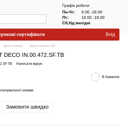
Графік роботи:
Пн-Чт:
9.00 -18.00
Пт:
10.00 -18.00
Сб,Нд:вихідні
ункові сертифікати
Вхід
Довга планка
Довга планка JNF
T DECO IN.00.472.SF.TB
72.SF.TB
Написати відгук
В бажання
опичувальної знижки
Замовити швидко