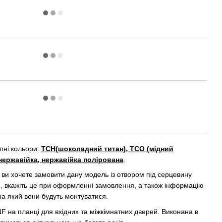
упні кольори:
ТСН(шоколадний титан)
,
ТСО (мідний
нержавійка
,
нержавійка полірована
.
ви хочете замовити дану модель із отвором під серцевину
), вкажіть це при оформленні замовлення, а також інформацію
на який вони будуть монтуватися.
F на планці для вхідних та міжкімнатних дверей. Виконана в