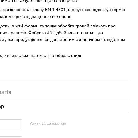
тиметься актуальною ще багато років.
ержавіючої сталі класу EN 1.4301, що суттєво подовжує термін
аж в місцях з підвищеною вологістю.
отик, а чіткі форми та тонка обробка граней свідчать про
чних процесів. Фабрика JNF дбайливо ставиться до
му вся продукція відповідає строгим екологічним стандартам
, хто знається на якості та обирає стиль.
антія
ар
Увійти за допомогою