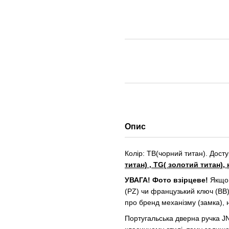
Опис
Колір: TB(чорний титан). Дост
титан)
,
TG( золотий титан)
,
УВАГА!
Фото взірцеве!
Якщо 
(PZ) чи французький ключ (BB
про бренд механізму (замка), 
Португальська дверна ручка JN