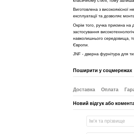
класичному стилі, тому залиша
Виготовлена з високоякісної н
експлуатації та дозволяє монт
Окрім того, ручка приємна на д
застосування високотехнологі
навколишнього середовища, то
Європи.
JNF - дверна фурнітура для тих
Поширити у соцмережах
Доставка
Оплата
Гар
Новий відгук або комент