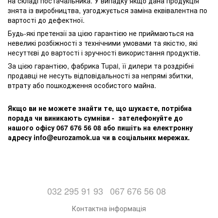
на складі постачальника. У випадку якщо дана продукція
знята із виробництва, узгоджується заміна еквівалентна по
вартості до дефектної.
Будь-які претензії за цією гарантією не приймаються на
невеликі розбіжності з технічними умовами та якістю, які
несуттєві до вартості і зручності використання продуктів.
За цією гарантією, фабрика Tupai, її дилери та роздрібні
продавці не несуть відповідальності за непрямі збитки,
втрату або пошкодження особистого майна.
Якщо ви не можете знайти те, що шукаєте, потрібна
порада чи виникають сумніви - зателефонуйте до
нашого офісу 067 676 56 08 або пишіть на електронну
адресу info@eurozamok.ua чи в соціальних мережах.
032 295 91 93
067 676 56 08
Контактна інформація