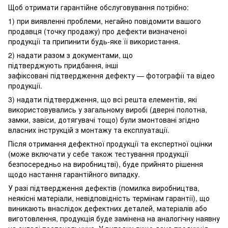
Щоб отримати гарантійне обслуговування потрібно:
1) при виявленні проблеми, негайно повідомити вашого
продавця (точку продажу) про дефекти визначеної
продукції та припинити будь-яке її використання.
2) надати разом з документами, що
підтверджують придбання, інші
зафіксовані підтвердження дефекту — фотографії та відео
продукції.
3) надати підтвердження, що всі решта елементів, які
використовувались у загальному виробі (дверні полотна,
замки, завіси, дотягувачі тощо) були змонтовані згідно
власних інструкцій з монтажу та експлуатації.
Після отримання дефектної продукції та експертної оцінки
(може включати у себе також тестування продукції
безпосередньо на виробництві), буде прийнято рішення
щодо настання гарантійного випадку.
У разі підтвердження дефектів (помилка виробництва,
неякісні матеріали, невідповідність термінам гарантії), що
виникають внаслідок дефектних деталей, матеріалів або
виготовлення, продукція буде замінена на аналогічну наявну