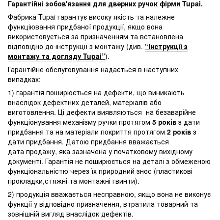
Гарантійні зобов'язання для дверних ручок фірми Tupai.
Фабрика Tupai гарантує високу якість та належне
функціювання придбаної продукції, якщо вона
використовується за призначенням та встановлена
відповідно до інструкції з монтажу (див.
“Інструкції з
монтажу та догляду Tupai”
).
Гарантійне обслуговування надається в наступних
випадках:
1) гарантія поширюється на дефекти, що виникають
внаслідок дефектних деталей, матеріалів або
виготовлення. Ці дефекти виявляються на безаварійне
функціонування механізму ручки протягом
5 років
з дати
придбання та на матеріали покриття протягом
2 років
з
дати придбання. Датою придбання вважається
дата продажу, яка зазначена у початковому вихідному
документі. Гарантія не поширюється на деталі з обмеженою
функціональністю через їх природний знос (пластикові
прокладки,стяжні та монтажні гвинти).
2) продукція вважається несправною, якщо вона не виконує
функції у відповідно призначення, втратила товарний та
зовнішній вигляд внаслідок дефектів.