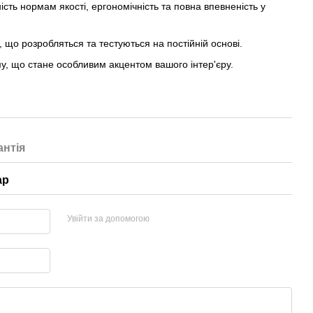
ність нормам якості, ергономічність та повна впевненість у
ії, що розробляться та тестуються на постійній основі.
зму, що стане особливим акцентом вашого інтер'єру.
антія
ар
Увійти за допомогою