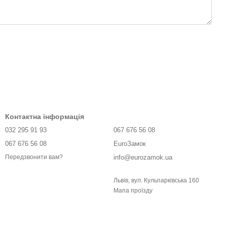
Контактна інформація
032 295 91 93
067 676 56 08
067 676 56 08
EuroЗамок
info@eurozamok.ua
Передзвонити вам?
Львів, вул. Кульпарківська 160
Мапа проїзду