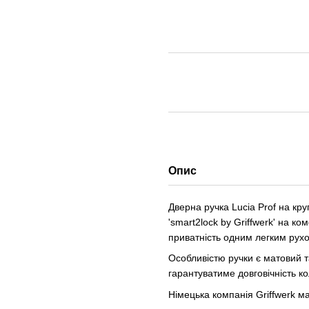
Опис
Дверна ручка Lucia Prof на кр
'smart2lock by Griffwerk' на к
приватність одним легким рух
Особливістю ручки є матовий т
гарантуватиме довговічність ко
Німецька компанія Griffwerk має