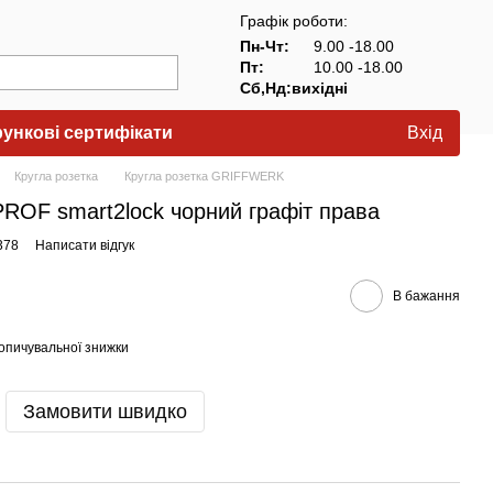
Графік роботи:
Пн-Чт:
9.00 -18.00
Пт:
10.00 -18.00
Сб,Нд:вихідні
ункові сертифікати
Вхід
Кругла розетка
Кругла розетка GRIFFWERK
ROF smart2lock чорний графіт права
378
Написати відгук
В бажання
опичувальної знижки
Замовити швидко