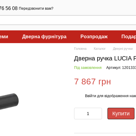
76 56 08
Передзвонити вам?
теми
Дверна фурнітура
Розпродаж
Подар
Головна
Каталог
Дверні ручки
Дверна ручка LUCIA P
Під замовлення
Артикул: 120133
7 867 грн
Ввійти
для відображення нак
%
Купити