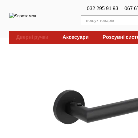
Перейти до основного контенту
032 295 91 93
067 6
Дверні ручки
Аксесуари
Розсувні сис