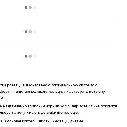
углій розетці із вмонтованою блокувальною системою
омфортній відстані великого пальця, яка створить потрібну
ом.
а надзвичайно глибокий чорний колір. Фірмове стійке покриття
льору та нечутливість до відбитків пальців.
 3 основні критерії: якість, інновації, дизайн.