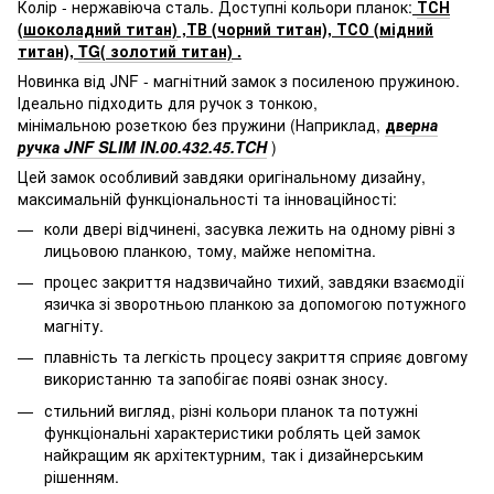
Колір - нержавіюча сталь. Доступні кольори планок:
ТСН
(шоколадний титан)
,ТВ (чорний титан), ТСО (мідний
титан),
TG( золотий титан)
.
Новинка від JNF - магнітний замок з посиленою пружиною.
Ідеально підходить для ручок з тонкою,
мінімальною розеткою без пружини (Наприклад,
д
верна
ручка JNF SLIM IN.00.432.45.TCH
)
Цей замок особливий завдяки оригінальному дизайну,
максимальній функціональності та інноваційності:
коли двері відчинені, засувка лежить на одному рівні з
лицьовою планкою, тому, майже непомітна.
процес закриття надзвичайно тихий, завдяки взаємодії
язичка зі зворотньою планкою за допомогою потужного
магніту.
плавність та легкість процесу закриття сприяє довгому
використанню та запобігає появі ознак зносу.
стильний вигляд, різні кольори планок та потужні
функціональні характеристики роблять цей замок
найкращим як архітектурним, так і дизайнерським
рішенням.