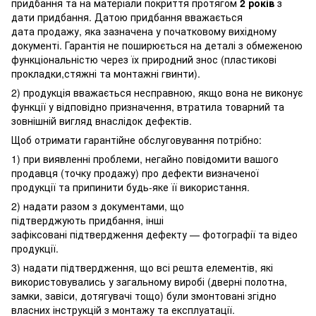
придбання та на матеріали покриття протягом
2 років
з
дати придбання. Датою придбання вважається
дата продажу, яка зазначена у початковому вихідному
документі. Гарантія не поширюється на деталі з обмеженою
функціональністю через їх природний знос (пластикові
прокладки,стяжні та монтажні гвинти).
2) продукція вважається несправною, якщо вона не виконує
функції у відповідно призначення, втратила товарний та
зовнішній вигляд внаслідок дефектів.
Щоб отримати гарантійне обслуговування потрібно:
1) при виявленні проблеми, негайно повідомити вашого
продавця (точку продажу) про дефекти визначеної
продукції та припинити будь-яке її використання.
2) надати разом з документами, що
підтверджують придбання, інші
зафіксовані підтвердження дефекту — фотографії та відео
продукції.
3) надати підтвердження, що всі решта елементів, які
використовувались у загальному виробі (дверні полотна,
замки, завіси, дотягувачі тощо) були змонтовані згідно
власних інструкцій з монтажу та експлуатації.