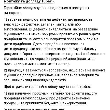
монтажу та догляду Tupai”
).
Гарантійне обслуговування надається в наступних
випадках:
1) гарантія поширюється на дефекти, що виникають
внаслідок дефектних деталей, матеріалів або
виготовлення. Ці дефекти виявляються на безаварійне
функціонування механізму ручки протягом
5 років
з дати
придбання та на матеріали покриття протягом
2 років
з
дати придбання. Датою придбання вважається
дата продажу, яка зазначена у початковому вихідному
документі. Гарантія не поширюється на деталі з обмеженою
функціональністю через їх природний знос (пластикові
прокладки,стяжні та монтажні гвинти).
2) продукція вважається несправною, якщо вона не виконує
функції у відповідно призначення, втратила товарний та
зовнішній вигляд внаслідок дефектів.
Щоб отримати гарантійне обслуговування потрібно:
1) при виявленні проблеми, негайно повідомити вашого
продавця (точку продажу) про дефекти визначеної
продукції та припинити будь-яке її використання.
2) надати разом з документами, що