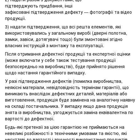
підтверджують придбання, інші
зафіксовані підтвердження дефекту — фотографії та відео
продукції.
3) надати підтвердження, що всі решта елементів, які
використовувались у загальному виробі (дверні полотна,
замки, завіси, дотягувачі тощо) були змонтовані згідно
власних інструкцій з монтажу та експлуатації.
Після отримання дефектної продукції та експертної оцінки
(може включати у себе також тестування продукції
безпосередньо на виробництві), буде прийнято рішення
щодо настання гарантійного випадку.
У разі підтвердження дефектів (помилка виробництва,
неякісні матеріали, невідповідність термінам гарантії), що
виникають внаслідок дефектних деталей, матеріалів або
виготовлення, продукція буде замінена на аналогічну наявну
на складі постачальника. У випадку якщо дана продукція
знята із виробництва, узгоджується заміна еквівалентна по
вартості до дефектної.
Будь-які претензії за цією гарантією не приймаються на
невеликі розбіжності з технічними умовами та якістю, які
несуттєві до вартості і зручності використання продуктів.