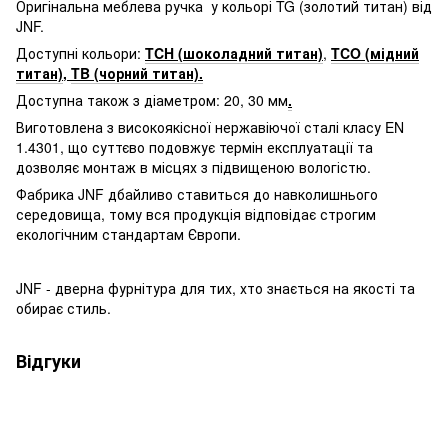
Оригінальна меблева ручка у кольорі TG (золотий титан) від
JNF.
Доступні кольори:
TCH (шоколадний титан)
,
TCO (мідний
титан)
,
TB (чорний титан)
.
Доступна також з діаметром: 20, 30 мм
.
Виготовлена з високоякісної нержавіючої сталі класу EN
1.4301, що суттєво подовжує термін експлуатації та
дозволяє монтаж в місцях з підвищеною вологістю.
Фабрика JNF дбайливо ставиться до навколишнього
середовища, тому вся продукція відповідає строгим
екологічним стандартам Європи.
JNF - дверна фурнітура для тих, хто знається на якості та
обирає стиль.
Відгуки