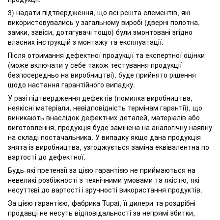
3) надати підтвердження, що всі решта елементів, які
використовувались у загальному виробі (дверні полотна,
замки, завіси, дотягувачі тощо) були змонтовані згідно
власних інструкцій з монтажу та експлуатації.
Після отримання дефектної продукції та експертної оцінки
(може включати у себе також тестування продукції
безпосередньо на виробництві), буде прийнято рішення
щодо настання гарантійного випадку.
У разі підтвердження дефектів (помилка виробництва,
неякісні матеріали, невідповідність термінам гарантії), що
виникають внаслідок дефектних деталей, матеріалів або
виготовлення, продукція буде замінена на аналогічну наявну
на складі постачальника. У випадку якщо дана продукція
знята із виробництва, узгоджується заміна еквівалентна по
вартості до дефектної.
Будь-які претензії за цією гарантією не приймаються на
невеликі розбіжності з технічними умовами та якістю, які
несуттєві до вартості і зручності використання продуктів.
За цією гарантією, фабрика Tupai, її дилери та роздрібні
продавці не несуть відповідальності за непрямі збитки,