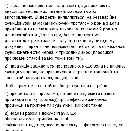
1) гарантія поширюється на дефекти, що виникають
внаслідок дефектних деталей, матеріалів або
виготовлення. Ці дефекти виявляються на безаварійне
функціонування механізму ручки протягом
5 років
з дати
придбання та на матеріали покриття протягом
2 років
з
дати придбання. Датою придбання вважається
дата продажу, яка зазначена у початковому вихідному
документі. Гарантія не поширюється на деталі з обмеженою
функціональністю через їх природний знос (пластикові
прокладки,стяжні та монтажні гвинти).
2) продукція вважається несправною, якщо вона не виконує
функції у відповідно призначення, втратила товарний та
зовнішній вигляд внаслідок дефектів.
Щоб отримати гарантійне обслуговування потрібно:
1) при виявленні проблеми, негайно повідомити вашого
продавця (точку продажу) про дефекти визначеної
продукції та припинити будь-яке її використання.
2) надати разом з документами, що
підтверджують придбання, інші
зафіксовані підтвердження дефекту — фотографії та відео
продукції.