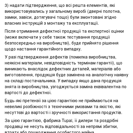
3) надати підтвердження, що всі решта елементів, які
використовувались у загальному виробі (дверні полотна,
замки, завіси, дотягувачі тощо) були змонтовані згідно
власних інструкцій з монтажу та експлуатації.
Після отримання дефектної продукції та експертної оцінки
(може включати у себе також тестування продукції
безпосередньо на виробництві), буде прийнято рішення
щодо настання гарантійного випадку.
У разі підтвердження дефектів (помилка виробництва,
неякісні матеріали, невідповідність термінам гарантії), що
виникають внаслідок дефектних деталей, матеріалів або
виготовлення, продукція буде замінена на аналогічну наявну
на складі постачальника. У випадку якщо дана продукція
знята із виробництва, узгоджується заміна еквівалентна по
вартості до дефектної.
Будь-які претензії за цією гарантією не приймаються на
невеликі розбіжності з технічними умовами та якістю, які
несуттєві до вартості і зручності використання продуктів.
За цією гарантією, фабрика Tupai, її дилери та роздрібні
продавці не несуть відповідальності за непрямі збитки,
втрату або пошкодження особистого майна.