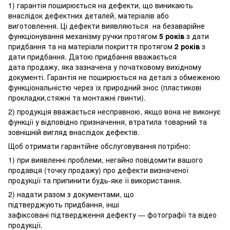
1) гарантія поширюється на дефекти, що виникають
внаслідок дефектних деталей, матеріалів або
виготовлення. Ці дефекти виявляються на безаварійне
функціонування механізму ручки протягом
5 років
з дати
придбання та на матеріали покриття протягом
2 років
з
дати придбання. Датою придбання вважається
дата продажу, яка зазначена у початковому вихідному
документі. Гарантія не поширюється на деталі з обмеженою
функціональністю через їх природний знос (пластикові
прокладки,стяжні та монтажні гвинти).
2) продукція вважається несправною, якщо вона не виконує
функції у відповідно призначення, втратила товарний та
зовнішній вигляд внаслідок дефектів.
Щоб отримати гарантійне обслуговування потрібно:
1) при виявленні проблеми, негайно повідомити вашого
продавця (точку продажу) про дефекти визначеної
продукції та припинити будь-яке її використання.
2) надати разом з документами, що
підтверджують придбання, інші
зафіксовані підтвердження дефекту — фотографії та відео
продукції.