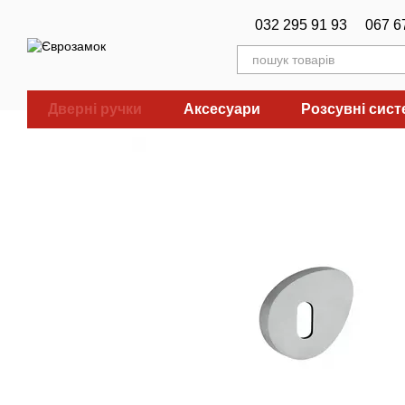
Перейти до основного контенту
032 295 91 93
067 6
Дверні ручки
Аксесуари
Розсувні сис