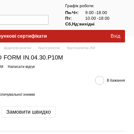
Графік роботи:
Пн-Чт:
9.00 -18.00
Пт:
10.00 -18.00
Сб,Нд:вихідні
ункові сертифікати
Вхід
Додаткові розетки
Круглі розетки
Круглі розетки JNF
O FORM IN.04.30.P10M
0M
Написати відгук
В бажання
опичувальної знижки
Замовити швидко