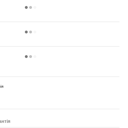
ія
антія