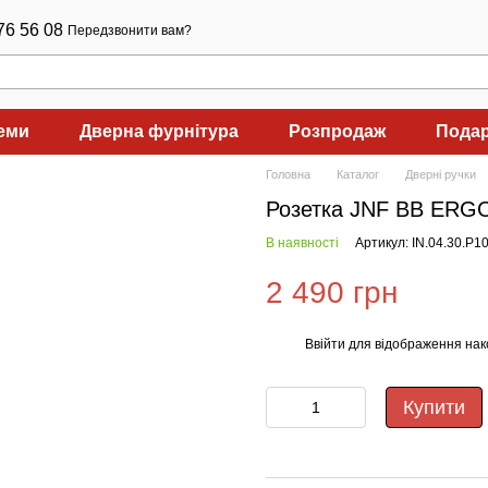
76 56 08
Передзвонити вам?
теми
Дверна фурнітура
Розпродаж
Подар
Головна
Каталог
Дверні ручки
Розетка JNF BB ERG
В наявності
Артикул: IN.04.30.P1
2 490 грн
Ввійти
для відображення нак
%
Купити