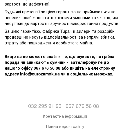
вартості до дефектної.
Будь-які претензії за цією гарантією не приймаються на
невеликі розбіжності з технічними умовами та якістю, які
несуттєві до вартості і зручності використання продуктів.
За цією гарантією, фабрика Tupai, її дилери та роздрібні
продавці не несуть відповідальності за непрямі збитки,
втрату або пошкодження особистого майна.
Якщо ви не можете знайти те, що шукаєте, потрібна
порада чи виникають сумніви - зателефонуйте до
нашого офісу 067 676 56 08 або пишіть на електронну
адресу info@eurozamok.ua чи в соціальних мережах.
032 295 91 93
067 676 56 08
Контактна інформація
Повна версія сайту