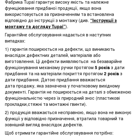
Фабрика Tupai гарантує високу якість та належне
функціювання придбаної продукції, якщо вона
використовується за призначенням та встановлена
відповідно до інструкції з монтажу (див.
“Інструкції з
монтажу та догляду Tupai”
).
Гарантійне обслуговування надається в наступних
випадках:
1) гарантія поширюється на дефекти, що виникають
внаслідок дефектних деталей, матеріалів або
виготовлення. Ці дефекти виявляються на безаварійне
функціонування механізму ручки протягом
5 років
з дати
придбання та на матеріали покриття протягом
2 років
з
дати придбання. Датою придбання вважається
дата продажу, яка зазначена у початковому вихідному
документі. Гарантія не поширюється на деталі з обмеженою
функціональністю через їх природний знос (пластикові
прокладки,стяжні та монтажні гвинти).
2) продукція вважається несправною, якщо вона не виконує
функції у відповідно призначення, втратила товарний та
зовнішній вигляд внаслідок дефектів.
Щоб отримати гарантійне обслуговування потрібно: