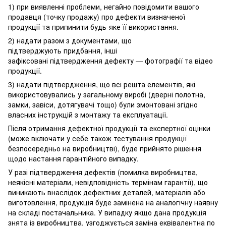
1) при виявленні проблеми, негайно повідомити вашого
продавця (точку продажу) про дефекти визначеної
продукції та припинити будь-яке її використання.
2) надати разом з документами, що
підтверджують придбання, інші
зафіксовані підтвердження дефекту — фотографії та відео
продукції.
3) надати підтвердження, що всі решта елементів, які
використовувались у загальному виробі (дверні полотна,
замки, завіси, дотягувачі тощо) були змонтовані згідно
власних інструкцій з монтажу та експлуатації.
Після отримання дефектної продукції та експертної оцінки
(може включати у себе також тестування продукції
безпосередньо на виробництві), буде прийнято рішення
щодо настання гарантійного випадку.
У разі підтвердження дефектів (помилка виробництва,
неякісні матеріали, невідповідність термінам гарантії), що
виникають внаслідок дефектних деталей, матеріалів або
виготовлення, продукція буде замінена на аналогічну наявну
на складі постачальника. У випадку якщо дана продукція
знята із виробництва, узгоджується заміна еквівалентна по