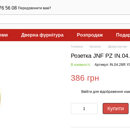
76 56 08
Передзвонити вам?
теми
Дверна фурнітура
Розпродаж
Подар
Головна
Каталог
Дверні ручки
Розетка JNF PZ IN.0
В наявності
Артикул: IN.04.28R.
386 грн
Ввійти
для відображення нак
%
Купити