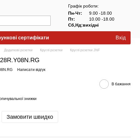
Графік роботи:
Пн-Чт:
9.00 -18.00
Пт:
10.00 -18.00
Сб,Нд:вихідні
ункові сертифікати
Вхід
Додаткові розетки
Круглі розетки
Круглі розетки JNF
4.28R.Y08N.RG
Y08N.RG
Написати відгук
В бажання
опичувальної знижки
Замовити швидко