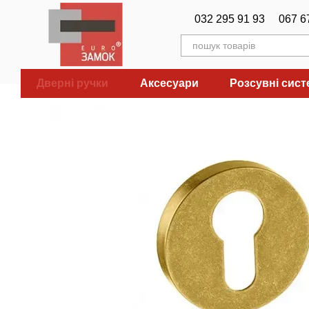
Перейти до основного контенту
032 295 91 93
067 6
Дверні ручки
Аксесуари
Розсувні сис