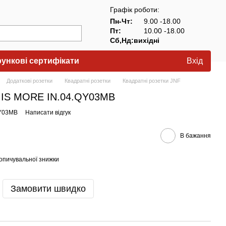
Графік роботи:
Пн-Чт:
9.00 -18.00
Пт:
10.00 -18.00
Сб,Нд:вихідні
ункові сертифікати
Вхід
Додаткові розетки
Квадратні розетки
Квадратні розетки JNF
S IS MORE IN.04.QY03MB
QY03MB
Написати відгук
В бажання
опичувальної знижки
Замовити швидко