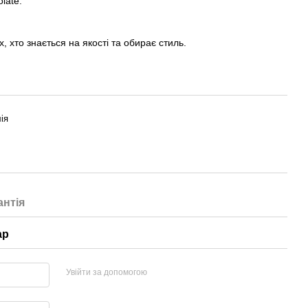
late.
, хто знається на якості та обирає стиль.
ія
антія
ар
Увійти за допомогою