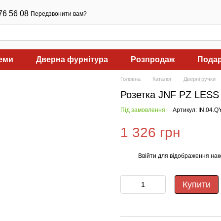
76 56 08
Передзвонити вам?
теми
Дверна фурнітура
Розпродаж
Подар
Головна
Каталог
Дверні ручки
Розетка JNF PZ LES
Під замовлення
Артикул: IN.04.
1 326 грн
Ввійти
для відображення нак
%
Купити