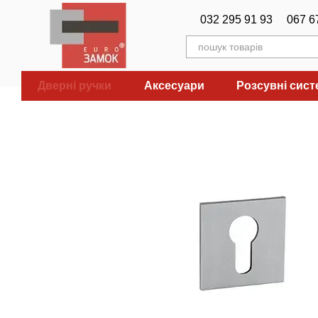
Перейти до основного контенту
032 295 91 93
067 6
Дверні ручки
Аксесуари
Розсувні сис