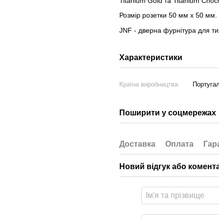
Titanium Gold та Titanium Choco
Розмір розетки 50 мм х 50 мм.
JNF - дверна фурнітура для тих
Характеристики
Країна виробництва
Португал
Поширити у соцмережах
Доставка
Оплата
Гар
Новий відгук або комент