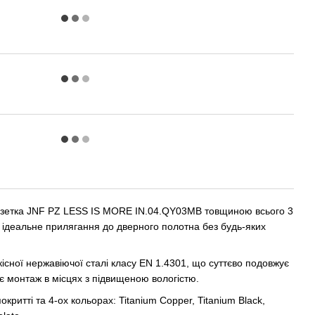
розетка JNF PZ LESS IS MORE IN.04.QY03MB товщиною всього 3
 ідеальне прилягання до дверного полотна без будь-яких
кісної нержавіючої сталі класу EN 1.4301, що суттєво подовжує
яє монтаж в місцях з підвищеною вологістю.
ритті та 4-ох кольорах: Titanium Copper, Titanium Black,