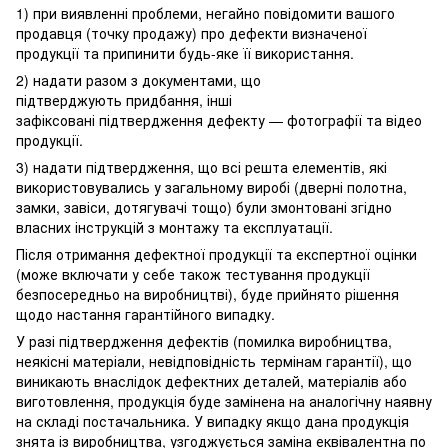
1) при виявленні проблеми, негайно повідомити вашого
продавця (точку продажу) про дефекти визначеної
продукції та припинити будь-яке її використання.
2) надати разом з документами, що
підтверджують придбання, інші
зафіксовані підтвердження дефекту — фотографії та відео
продукції.
3) надати підтвердження, що всі решта елементів, які
використовувались у загальному виробі (дверні полотна,
замки, завіси, дотягувачі тощо) були змонтовані згідно
власних інструкцій з монтажу та експлуатації.
Після отримання дефектної продукції та експертної оцінки
(може включати у себе також тестування продукції
безпосередньо на виробництві), буде прийнято рішення
щодо настання гарантійного випадку.
У разі підтвердження дефектів (помилка виробництва,
неякісні матеріали, невідповідність термінам гарантії), що
виникають внаслідок дефектних деталей, матеріалів або
виготовлення, продукція буде замінена на аналогічну наявну
на складі постачальника. У випадку якщо дана продукція
знята із виробництва, узгоджується заміна еквівалентна по