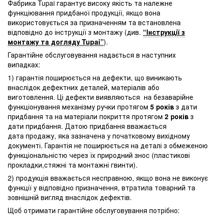
Фабрика Tupai гарантує високу якість та належне
функціювання придбаної продукції, якщо вона
використовується за призначенням та встановлена
відповідно до інструкції з монтажу (див.
“Інструкції з
монтажу та догляду Tupai”
).
Гарантійне обслуговування надається в наступних
випадках:
1) гарантія поширюється на дефекти, що виникають
внаслідок дефектних деталей, матеріалів або
виготовлення. Ці дефекти виявляються на безаварійне
функціонування механізму ручки протягом
5 років
з дати
придбання та на матеріали покриття протягом
2 років
з
дати придбання. Датою придбання вважається
дата продажу, яка зазначена у початковому вихідному
документі. Гарантія не поширюється на деталі з обмеженою
функціональністю через їх природний знос (пластикові
прокладки,стяжні та монтажні гвинти).
2) продукція вважається несправною, якщо вона не виконує
функції у відповідно призначення, втратила товарний та
зовнішній вигляд внаслідок дефектів.
Щоб отримати гарантійне обслуговування потрібно: