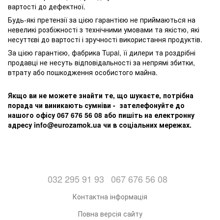
вартості до дефектної.
Будь-які претензії за цією гарантією не приймаються на
невеликі розбіжності з технічними умовами та якістю, які
несуттєві до вартості і зручності використання продуктів.
За цією гарантією, фабрика Tupai, її дилери та роздрібні
продавці не несуть відповідальності за непрямі збитки,
втрату або пошкодження особистого майна.
Якщо ви не можете знайти те, що шукаєте, потрібна
порада чи виникають сумніви - зателефонуйте до
нашого офісу 067 676 56 08 або пишіть на електронну
адресу info@eurozamok.ua чи в соціальних мережах.
032 295 91 93
067 676 56 08
Контактна інформація
Повна версія сайту