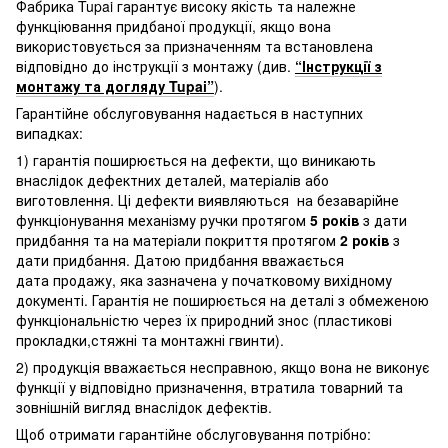
Фабрика Tupai гарантує високу якість та належне
функціювання придбаної продукції, якщо вона
використовується за призначенням та встановлена
відповідно до інструкції з монтажу (див.
“Інструкції з
монтажу та догляду Tupai”
).
Гарантійне обслуговування надається в наступних
випадках:
1) гарантія поширюється на дефекти, що виникають
внаслідок дефектних деталей, матеріалів або
виготовлення. Ці дефекти виявляються на безаварійне
функціонування механізму ручки протягом
5 років
з дати
придбання та на матеріали покриття протягом
2 років
з
дати придбання. Датою придбання вважається
дата продажу, яка зазначена у початковому вихідному
документі. Гарантія не поширюється на деталі з обмеженою
функціональністю через їх природний знос (пластикові
прокладки,стяжні та монтажні гвинти).
2) продукція вважається несправною, якщо вона не виконує
функції у відповідно призначення, втратила товарний та
зовнішній вигляд внаслідок дефектів.
Щоб отримати гарантійне обслуговування потрібно: