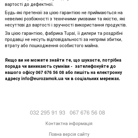
вартості до дефектної.
Будь-які претензії за цією гарантією не приймаються на
невеликі розбіжності з технічними умовами та якістю, які
несуттєві до вартості і зручності використання продуктів.
За цією гарантією, фабрика Tupai, її дилери та роздрібні
продавці не несуть відповідальності за непрямі збитки,
втрату або пошкодження особистого майна.
Якщо ви не можете знайти те, що шукаєте, потрібна
порада чи виникають сумніви - зателефонуйте до
нашого офісу 067 676 56 08 або пишіть на електронну
адресу info@eurozamok.ua чи в соціальних мережах.
032 295 91 93
067 676 56 08
Контактна інформація
Повна версія сайту