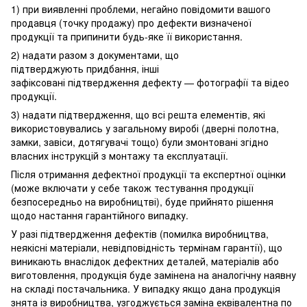
1) при виявленні проблеми, негайно повідомити вашого
продавця (точку продажу) про дефекти визначеної
продукції та припинити будь-яке її використання.
2) надати разом з документами, що
підтверджують придбання, інші
зафіксовані підтвердження дефекту — фотографії та відео
продукції.
3) надати підтвердження, що всі решта елементів, які
використовувались у загальному виробі (дверні полотна,
замки, завіси, дотягувачі тощо) були змонтовані згідно
власних інструкцій з монтажу та експлуатації.
Після отримання дефектної продукції та експертної оцінки
(може включати у себе також тестування продукції
безпосередньо на виробництві), буде прийнято рішення
щодо настання гарантійного випадку.
У разі підтвердження дефектів (помилка виробництва,
неякісні матеріали, невідповідність термінам гарантії), що
виникають внаслідок дефектних деталей, матеріалів або
виготовлення, продукція буде замінена на аналогічну наявну
на складі постачальника. У випадку якщо дана продукція
знята із виробництва, узгоджується заміна еквівалентна по