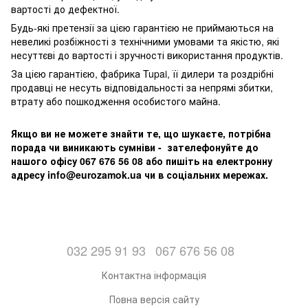
вартості до дефектної.
Будь-які претензії за цією гарантією не приймаються на
невеликі розбіжності з технічними умовами та якістю, які
несуттєві до вартості і зручності використання продуктів.
За цією гарантією, фабрика Tupai, її дилери та роздрібні
продавці не несуть відповідальності за непрямі збитки,
втрату або пошкодження особистого майна.
Якщо ви не можете знайти те, що шукаєте, потрібна
порада чи виникають сумніви - зателефонуйте до
нашого офісу 067 676 56 08 або пишіть на електронну
адресу info@eurozamok.ua чи в соціальних мережах.
032 295 91 93
067 676 56 08
Контактна інформація
Повна версія сайту