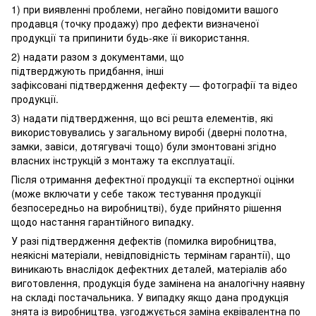
1) при виявленні проблеми, негайно повідомити вашого
продавця (точку продажу) про дефекти визначеної
продукції та припинити будь-яке її використання.
2) надати разом з документами, що
підтверджують придбання, інші
зафіксовані підтвердження дефекту — фотографії та відео
продукції.
3) надати підтвердження, що всі решта елементів, які
використовувались у загальному виробі (дверні полотна,
замки, завіси, дотягувачі тощо) були змонтовані згідно
власних інструкцій з монтажу та експлуатації.
Після отримання дефектної продукції та експертної оцінки
(може включати у себе також тестування продукції
безпосередньо на виробництві), буде прийнято рішення
щодо настання гарантійного випадку.
У разі підтвердження дефектів (помилка виробництва,
неякісні матеріали, невідповідність термінам гарантії), що
виникають внаслідок дефектних деталей, матеріалів або
виготовлення, продукція буде замінена на аналогічну наявну
на складі постачальника. У випадку якщо дана продукція
знята із виробництва, узгоджується заміна еквівалентна по