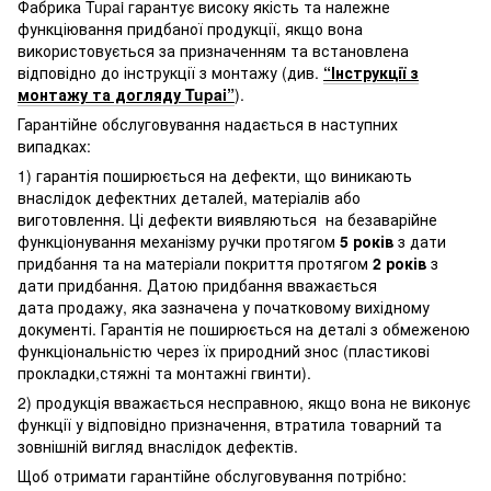
Фабрика Tupai гарантує високу якість та належне
функціювання придбаної продукції, якщо вона
використовується за призначенням та встановлена
відповідно до інструкції з монтажу (див.
“Інструкції з
монтажу та догляду Tupai”
).
Гарантійне обслуговування надається в наступних
випадках:
1) гарантія поширюється на дефекти, що виникають
внаслідок дефектних деталей, матеріалів або
виготовлення. Ці дефекти виявляються на безаварійне
функціонування механізму ручки протягом
5 років
з дати
придбання та на матеріали покриття протягом
2 років
з
дати придбання. Датою придбання вважається
дата продажу, яка зазначена у початковому вихідному
документі. Гарантія не поширюється на деталі з обмеженою
функціональністю через їх природний знос (пластикові
прокладки,стяжні та монтажні гвинти).
2) продукція вважається несправною, якщо вона не виконує
функції у відповідно призначення, втратила товарний та
зовнішній вигляд внаслідок дефектів.
Щоб отримати гарантійне обслуговування потрібно: