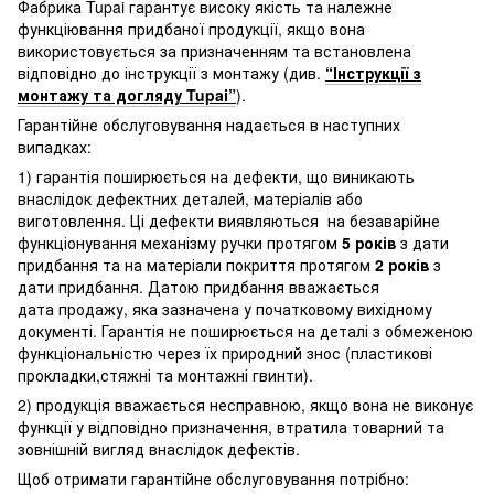
Фабрика Tupai гарантує високу якість та належне
функціювання придбаної продукції, якщо вона
використовується за призначенням та встановлена
відповідно до інструкції з монтажу (див.
“Інструкції з
монтажу та догляду Tupai”
).
Гарантійне обслуговування надається в наступних
випадках:
1) гарантія поширюється на дефекти, що виникають
внаслідок дефектних деталей, матеріалів або
виготовлення. Ці дефекти виявляються на безаварійне
функціонування механізму ручки протягом
5 років
з дати
придбання та на матеріали покриття протягом
2 років
з
дати придбання. Датою придбання вважається
дата продажу, яка зазначена у початковому вихідному
документі. Гарантія не поширюється на деталі з обмеженою
функціональністю через їх природний знос (пластикові
прокладки,стяжні та монтажні гвинти).
2) продукція вважається несправною, якщо вона не виконує
функції у відповідно призначення, втратила товарний та
зовнішній вигляд внаслідок дефектів.
Щоб отримати гарантійне обслуговування потрібно: