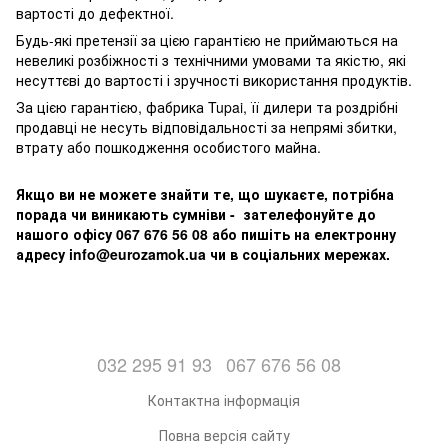
вартості до дефектної.
Будь-які претензії за цією гарантією не приймаються на
невеликі розбіжності з технічними умовами та якістю, які
несуттєві до вартості і зручності використання продуктів.
За цією гарантією, фабрика Tupai, її дилери та роздрібні
продавці не несуть відповідальності за непрямі збитки,
втрату або пошкодження особистого майна.
Якщо ви не можете знайти те, що шукаєте, потрібна
порада чи виникають сумніви - зателефонуйте до
нашого офісу 067 676 56 08 або пишіть на електронну
адресу info@eurozamok.ua чи в соціальних мережах.
032 295 91 93
067 676 56 08
Контактна інформація
Повна версія сайту