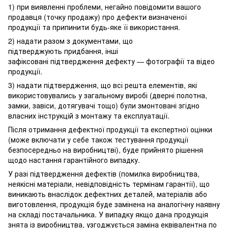
1) при виявленні проблеми, негайно повідомити вашого
продавця (точку продажу) про дефекти визначеної
продукції та припинити будь-яке її використання.
2) надати разом з документами, що
підтверджують придбання, інші
зафіксовані підтвердження дефекту — фотографії та відео
продукції.
3) надати підтвердження, що всі решта елементів, які
використовувались у загальному виробі (дверні полотна,
замки, завіси, дотягувачі тощо) були змонтовані згідно
власних інструкцій з монтажу та експлуатації.
Після отримання дефектної продукції та експертної оцінки
(може включати у себе також тестування продукції
безпосередньо на виробництві), буде прийнято рішення
щодо настання гарантійного випадку.
У разі підтвердження дефектів (помилка виробництва,
неякісні матеріали, невідповідність термінам гарантії), що
виникають внаслідок дефектних деталей, матеріалів або
виготовлення, продукція буде замінена на аналогічну наявну
на складі постачальника. У випадку якщо дана продукція
знята із виробництва, узгоджується заміна еквівалентна по