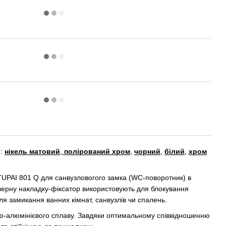
и:
нікель матовий
,
полірований хром
,
чорний
,
білий
,
хром
TUPAI 801 Q для санвузловогого замка (WC-поворотник) в
дверну накладку-фіксатор використовують для блокування
ля замикання ванних кімнат, санвузлів чи спалень.
ово-алюмінієвого сплаву. Завдяки оптимальному співвідношенню