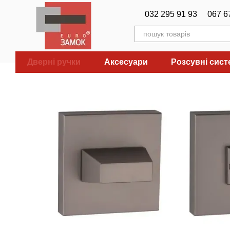
Перейти до основного контенту
032 295 91 93
067 6
Дверні ручки
Аксесуари
Розсувні сис