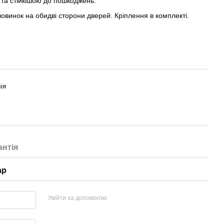
 та стійкішою до пошкоджень.
ловинок на обидві сторони дверей. Кріплення в комплекті.
ія
антія
ар
Увійти за допомогою