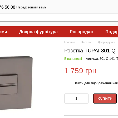
76 56 08
Передзвонити вам?
теми
Дверна фурнітура
Розпродаж
Подар
Головна
Каталог
Дверні ручки
Розетка TUPAI 801 Q
В наявності
Артикул: 801 Q-141 
1 759 грн
Ввійти
для відображення нак
%
Купити