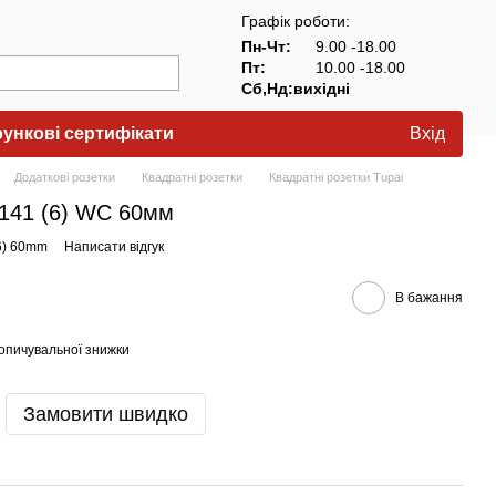
Графік роботи:
Пн-Чт:
9.00 -18.00
Пт:
10.00 -18.00
Сб,Нд:вихідні
ункові сертифікати
Вхід
Додаткові розетки
Квадратні розетки
Квадратні розетки Tupai
-141 (6) WC 60мм
(6) 60mm
Написати відгук
В бажання
опичувальної знижки
Замовити швидко