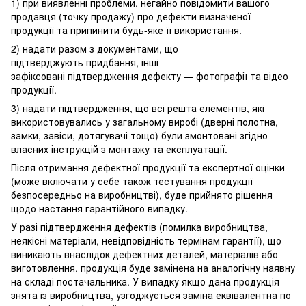
1) при виявленні проблеми, негайно повідомити вашого
продавця (точку продажу) про дефекти визначеної
продукції та припинити будь-яке її використання.
2) надати разом з документами, що
підтверджують придбання, інші
зафіксовані підтвердження дефекту — фотографії та відео
продукції.
3) надати підтвердження, що всі решта елементів, які
використовувались у загальному виробі (дверні полотна,
замки, завіси, дотягувачі тощо) були змонтовані згідно
власних інструкцій з монтажу та експлуатації.
Після отримання дефектної продукції та експертної оцінки
(може включати у себе також тестування продукції
безпосередньо на виробництві), буде прийнято рішення
щодо настання гарантійного випадку.
У разі підтвердження дефектів (помилка виробництва,
неякісні матеріали, невідповідність термінам гарантії), що
виникають внаслідок дефектних деталей, матеріалів або
виготовлення, продукція буде замінена на аналогічну наявну
на складі постачальника. У випадку якщо дана продукція
знята із виробництва, узгоджується заміна еквівалентна по