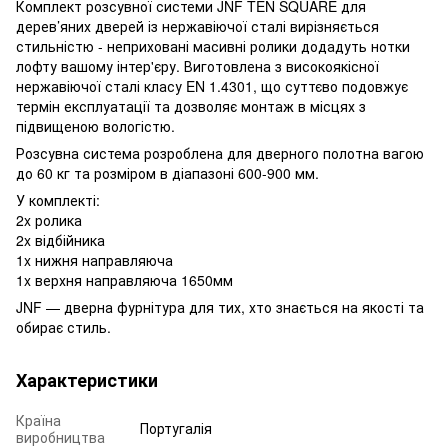
Комплект розсувної системи JNF TEN SQUARE для
дерев’яних дверей із нержавіючої сталі вирізняється
стильністю - неприховані масивні ролики додадуть нотки
лофту вашому інтер'єру. Виготовлена з високоякісної
нержавіючої сталі класу EN 1.4301, що суттєво подовжує
термін експлуатації та дозволяє монтаж в місцях з
підвищеною вологістю.
Розсувна система розроблена для дверного полотна вагою
до 60 кг та розміром в діапазоні 600-900 мм.
У комплекті:
2x ролика
2x відбійника
1x нижня направляюча
1x верхня направляюча 1650мм
JNF — дверна фурнітура для тих, хто знається на якості та
обирає стиль.
Характеристики
Країна
Португалія
виробництва