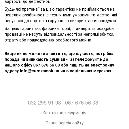
вартості до дефектної.
Будь-які претензії за цією гарантією не приймаються на
невеликі розбіжності з технічними умовами та якістю, які
несуттєві до вартості і зручності використання продуктів.
За цією гарантією, фабрика Tupai, її дилери та роздрібні
продавці не несуть відповідальності за непрямі збитки,
втрату або пошкодження особистого майна.
Якщо ви не можете знайти те, що шукаєте, потрібна
порада чи виникають сумніви - зателефонуйте до
нашого офісу 067 676 56 08 або пишіть на електронну
адресу info@eurozamok.ua чи в соціальних мережах.
032 295 91 93
067 676 56 08
Контактна інформація
Повна версія сайту