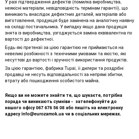
У разі підтвердження дефектів (помилка виробництва,
неякісні матеріали, невідповідність термінам гарантії), що
виникають внаслідок дефектних деталей, матеріалів або
виготовлення, продукція буде замінена на аналогічну наявну
на складі постачальника. У випадку якщо дана продукція
знята із виробництва, узгоджується заміна еквівалентна по
вартості до дефектної.
Будь-які претензії за цією гарантією не приймаються на
невеликі розбіжності з технічними умовами та якістю, які
несуттєві до вартості і зручності використання продуктів.
За цією гарантією, фабрика Tupai, її дилери та роздрібні
продавці не несуть відповідальності за непрямі збитки,
втрату або пошкодження особистого майна.
Якщо ви не можете знайти те, що шукаєте, потрібна
порада чи виникають сумніви - зателефонуйте до
нашого офісу 067 676 56 08 або пишіть на електронну
адресу info@eurozamok.ua чи в соціальних мережах.