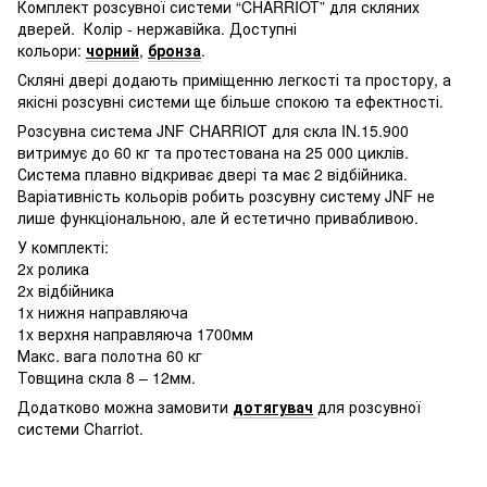
Комплект розсувної системи “CHARRIOT” для скляних
дверей. Колір - нержавійка. Доступні
кольори:
чорний
,
бронза
.
Скляні двері додають приміщенню легкості та простору, а
якісні розсувні системи ще більше спокою та ефектності.
Розсувна система JNF CHARRIOT для скла IN.15.900
витримує до 60 кг та протестована на 25 000 циклів.
Система плавно відкриває двері та має 2 відбійника.
Варіативність кольорів робить розсувну систему JNF не
лише функціональною, але й естетично привабливою.
У комплекті:
2x ролика
2x відбійника
1x нижня направляюча
1x верхня направляюча 1700мм
Макс. вага полотна 60 кг
Товщина скла 8 – 12мм.
Додатково можна замовити
дотягувач
для розсувної
системи Charriot.