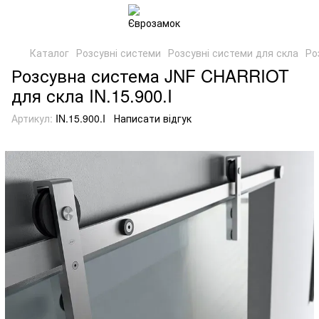
Каталог
Розсувні системи
Розсувні системи для скла
Ро
Розсувна система JNF CHARRIOT
для скла IN.15.900.I
Артикул:
IN.15.900.I
Написати відгук