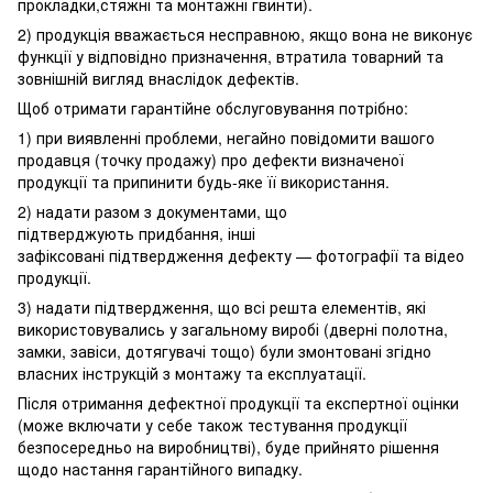
прокладки,стяжні та монтажні гвинти).
2) продукція вважається несправною, якщо вона не виконує
функції у відповідно призначення, втратила товарний та
зовнішній вигляд внаслідок дефектів.
Щоб отримати гарантійне обслуговування потрібно:
1) при виявленні проблеми, негайно повідомити вашого
продавця (точку продажу) про дефекти визначеної
продукції та припинити будь-яке її використання.
2) надати разом з документами, що
підтверджують придбання, інші
зафіксовані підтвердження дефекту — фотографії та відео
продукції.
3) надати підтвердження, що всі решта елементів, які
використовувались у загальному виробі (дверні полотна,
замки, завіси, дотягувачі тощо) були змонтовані згідно
власних інструкцій з монтажу та експлуатації.
Після отримання дефектної продукції та експертної оцінки
(може включати у себе також тестування продукції
безпосередньо на виробництві), буде прийнято рішення
щодо настання гарантійного випадку.