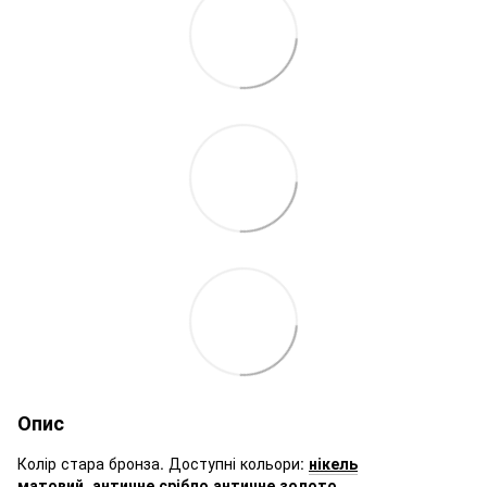
Опис
Колір стара бронза. Доступні кольори:
нікель
матовий
,
античне срібло
,
античне золото
.