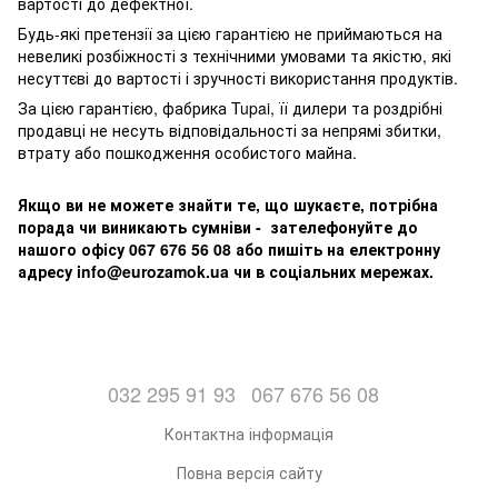
вартості до дефектної.
Будь-які претензії за цією гарантією не приймаються на
невеликі розбіжності з технічними умовами та якістю, які
несуттєві до вартості і зручності використання продуктів.
За цією гарантією, фабрика Tupai, її дилери та роздрібні
продавці не несуть відповідальності за непрямі збитки,
втрату або пошкодження особистого майна.
Якщо ви не можете знайти те, що шукаєте, потрібна
порада чи виникають сумніви - зателефонуйте до
нашого офісу 067 676 56 08 або пишіть на електронну
адресу info@eurozamok.ua чи в соціальних мережах.
032 295 91 93
067 676 56 08
Контактна інформація
Повна версія сайту