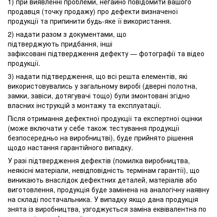
1) при виявленні проблеми, негайно повідомити вашого
продавця (точку продажу) про дефекти визначеної
продукції та припинити будь-яке її використання.
2) надати разом з документами, що
підтверджують придбання, інші
зафіксовані підтвердження дефекту — фотографії та відео
продукції.
3) надати підтвердження, що всі решта елементів, які
використовувались у загальному виробі (дверні полотна,
замки, завіси, дотягувачі тощо) були змонтовані згідно
власних інструкцій з монтажу та експлуатації.
Після отримання дефектної продукції та експертної оцінки
(може включати у себе також тестування продукції
безпосередньо на виробництві), буде прийнято рішення
щодо настання гарантійного випадку.
У разі підтвердження дефектів (помилка виробництва,
неякісні матеріали, невідповідність термінам гарантії), що
виникають внаслідок дефектних деталей, матеріалів або
виготовлення, продукція буде замінена на аналогічну наявну
на складі постачальника. У випадку якщо дана продукція
знята із виробництва, узгоджується заміна еквівалентна по