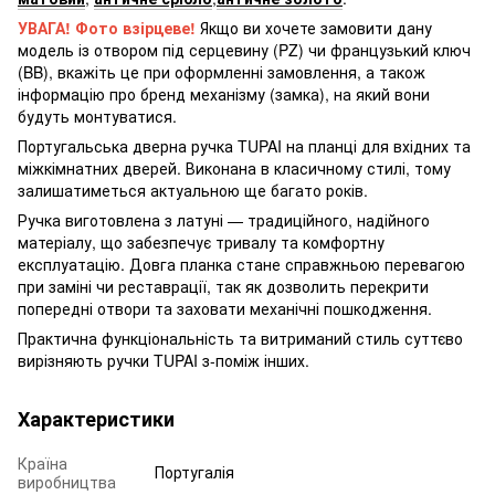
УВАГА!
Фото взірцеве!
Якщо ви хочете замовити дану
модель із отвором під серцевину (PZ) чи французький ключ
(BB), вкажіть це при оформленні замовлення, а також
інформацію про бренд механізму (замка), на який вони
будуть монтуватися.
Португальська дверна ручка TUPAI на планці для вхідних та
міжкімнатних дверей. Виконана в класичному стилі, тому
залишатиметься актуальною ще багато років.
Ручка виготовлена з латуні — традиційного, надійного
матеріалу, що забезпечує тривалу та комфортну
експлуатацію. Довга планка стане справжньою перевагою
при заміні чи реставрації, так як дозволить перекрити
попередні отвори та заховати механічні пошкодження.
Практична функціональність та витриманий стиль суттєво
вирізняють ручки TUPAI з-поміж інших.
Характеристики
Країна
Португалія
виробництва