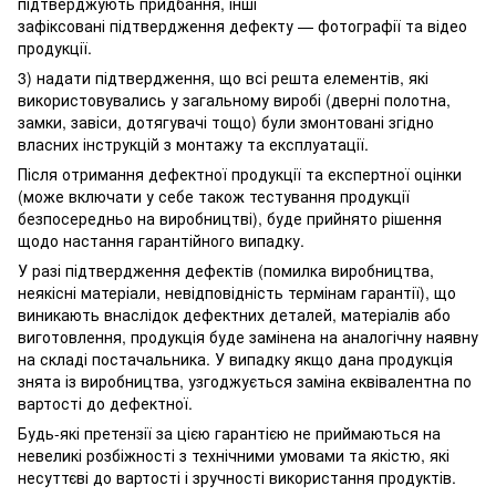
підтверджують придбання, інші
зафіксовані підтвердження дефекту — фотографії та відео
продукції.
3) надати підтвердження, що всі решта елементів, які
використовувались у загальному виробі (дверні полотна,
замки, завіси, дотягувачі тощо) були змонтовані згідно
власних інструкцій з монтажу та експлуатації.
Після отримання дефектної продукції та експертної оцінки
(може включати у себе також тестування продукції
безпосередньо на виробництві), буде прийнято рішення
щодо настання гарантійного випадку.
У разі підтвердження дефектів (помилка виробництва,
неякісні матеріали, невідповідність термінам гарантії), що
виникають внаслідок дефектних деталей, матеріалів або
виготовлення, продукція буде замінена на аналогічну наявну
на складі постачальника. У випадку якщо дана продукція
знята із виробництва, узгоджується заміна еквівалентна по
вартості до дефектної.
Будь-які претензії за цією гарантією не приймаються на
невеликі розбіжності з технічними умовами та якістю, які
несуттєві до вартості і зручності використання продуктів.