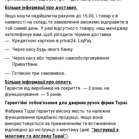
Більше інформації про доставку
.
Якщо кошти надійшли на рахунок до 15.00, і товар є в
наявності на складі,то замовлення зможемо відправити в
той самий день. У разі відсутності товару, наш менеджер
зателефонує вам, щоб узгодити терміни доставки.
Кредитною карткою в privat24, LiqPay.
Через касу будь-якого банку.
Через касу або термінал самообслуговування
Приватбанк.
Готівкою при самовивозі.
Більше інформації про оплату
.
Гарантія від виробника на покриття — 2 роки, на
функціонування — 5 років.
Гарантійні зобов'язання для дверних ручок фірми Tupai.
Фабрика Tupai гарантує високу якість та належне
функціювання придбаної продукції, якщо вона
використовується за призначенням та встановлена
відповідно до інструкції з монтажу (див.
“Інструкції з
монтажу та догляду Tupai”
).