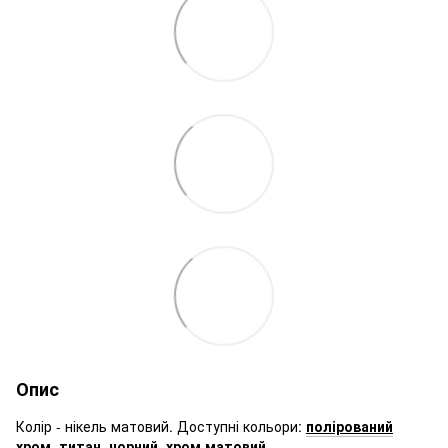
Опис
Колір - нікель матовий. Доступні кольори:
полірований
хром
,
титан
,
чорний
,
хром матовий