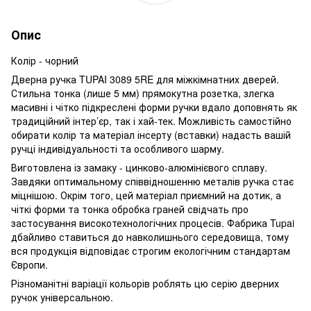
Опис
Колір - чорний
Дверна ручка TUPAI 3089 5RE для міжкімнатних дверей.
Стильна тонка (лише 5 мм) прямокутна розетка, злегка
масивні і чітко підкреслені форми ручки вдало доповнять як
традиційний інтер’єр, так і хай-тек. Можливість самостійно
обирати колір та матеріал інсерту (вставки) надасть вашій
ручці індивідуальності та особливого шарму.
Виготовлена із замаку - цинково-алюмінієвого сплаву.
Завдяки оптимальному співвідношенню металів ручка стає
міцнішою. Окрім того, цей матеріал приємний на дотик, а
чіткі форми та тонка обробка граней свідчать про
застосування високотехнологічних процесів. Фабрика Tupai
дбайливо ставиться до навколишнього середовища, тому
вся продукція відповідає строгим екологічним стандартам
Європи.
Різноманітні варіації кольорів роблять цю серію дверних
ручок універсальною.