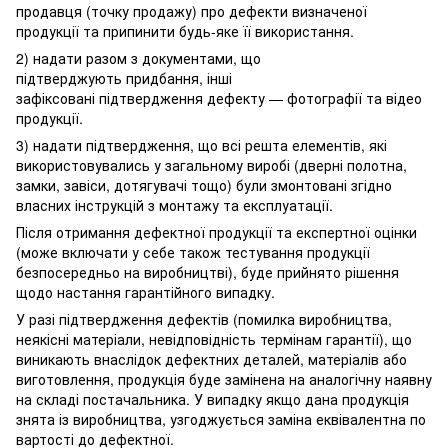
продавця (точку продажу) про дефекти визначеної
продукції та припинити будь-яке її використання.
2) надати разом з документами, що
підтверджують придбання, інші
зафіксовані підтвердження дефекту — фотографії та відео
продукції.
3) надати підтвердження, що всі решта елементів, які
використовувались у загальному виробі (дверні полотна,
замки, завіси, дотягувачі тощо) були змонтовані згідно
власних інструкцій з монтажу та експлуатації.
Після отримання дефектної продукції та експертної оцінки
(може включати у себе також тестування продукції
безпосередньо на виробництві), буде прийнято рішення
щодо настання гарантійного випадку.
У разі підтвердження дефектів (помилка виробництва,
неякісні матеріали, невідповідність термінам гарантії), що
виникають внаслідок дефектних деталей, матеріалів або
виготовлення, продукція буде замінена на аналогічну наявну
на складі постачальника. У випадку якщо дана продукція
знята із виробництва, узгоджується заміна еквівалентна по
вартості до дефектної.