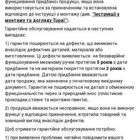
функціювання придбаної продукції, якщо вона
використовується за призначенням та встановлена
відповідно до інструкції з монтажу (див.
“Інструкції з
монтажу та догляду Tupai”
).
Гарантійне обслуговування надається в наступних
випадках:
1) гарантія поширюється на дефекти, що виникають
внаслідок дефектних деталей, матеріалів або
виготовлення. Ці дефекти виявляються на безаварійне
функціонування механізму ручки протягом
5 років
з дати
придбання та на матеріали покриття протягом
2 років
з
дати придбання. Датою придбання вважається
дата продажу, яка зазначена у початковому вихідному
документі. Гарантія не поширюється на деталі з обмеженою
функціональністю через їх природний знос (пластикові
прокладки,стяжні та монтажні гвинти).
2) продукція вважається несправною, якщо вона не виконує
функції у відповідно призначення, втратила товарний та
зовнішній вигляд внаслідок дефектів.
Щоб отримати гарантійне обслуговування потрібно:
1) при виявленні проблеми, негайно повідомити вашого