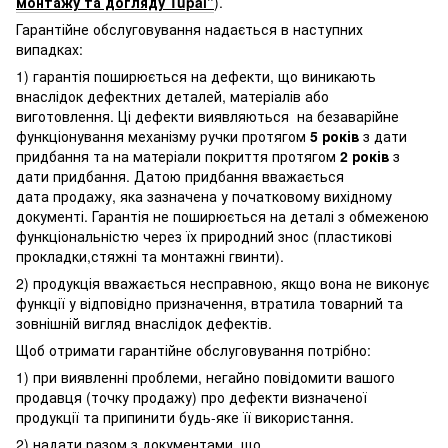
монтажу та догляду Tupai”
).
Гарантійне обслуговування надається в наступних
випадках:
1) гарантія поширюється на дефекти, що виникають
внаслідок дефектних деталей, матеріалів або
виготовлення. Ці дефекти виявляються на безаварійне
функціонування механізму ручки протягом
5 років
з дати
придбання та на матеріали покриття протягом
2 років
з
дати придбання. Датою придбання вважається
дата продажу, яка зазначена у початковому вихідному
документі. Гарантія не поширюється на деталі з обмеженою
функціональністю через їх природний знос (пластикові
прокладки,стяжні та монтажні гвинти).
2) продукція вважається несправною, якщо вона не виконує
функції у відповідно призначення, втратила товарний та
зовнішній вигляд внаслідок дефектів.
Щоб отримати гарантійне обслуговування потрібно:
1) при виявленні проблеми, негайно повідомити вашого
продавця (точку продажу) про дефекти визначеної
продукції та припинити будь-яке її використання.
2) надати разом з документами, що