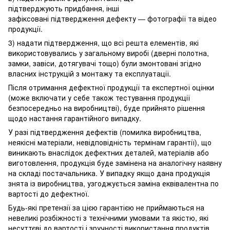
підтверджують придбання, інші
зафіксовані підтвердження дефекту — фотографії та відео
продукції.
3) надати підтвердження, що всі решта елементів, які
використовувались у загальному виробі (дверні полотна,
замки, завіси, дотягувачі тощо) були змонтовані згідно
власних інструкцій з монтажу та експлуатації.
Після отримання дефектної продукції та експертної оцінки
(може включати у себе також тестування продукції
безпосередньо на виробництві), буде прийнято рішення
щодо настання гарантійного випадку.
У разі підтвердження дефектів (помилка виробництва,
неякісні матеріали, невідповідність термінам гарантії), що
виникають внаслідок дефектних деталей, матеріалів або
виготовлення, продукція буде замінена на аналогічну наявну
на складі постачальника. У випадку якщо дана продукція
знята із виробництва, узгоджується заміна еквівалентна по
вартості до дефектної.
Будь-які претензії за цією гарантією не приймаються на
невеликі розбіжності з технічними умовами та якістю, які
несуттєві до вартості і зручності використання продуктів.