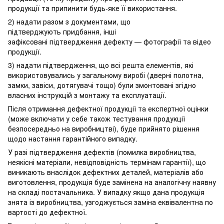
продукції та припинити будь-яке її використання.
2) надати разом з документами, що
підтверджують придбання, інші
зафіксовані підтвердження дефекту — фотографії та відео
продукції.
3) надати підтвердження, що всі решта елементів, які
використовувались у загальному виробі (дверні полотна,
замки, завіси, дотягувачі тощо) були змонтовані згідно
власних інструкцій з монтажу та експлуатації.
Після отримання дефектної продукції та експертної оцінки
(може включати у себе також тестування продукції
безпосередньо на виробництві), буде прийнято рішення
щодо настання гарантійного випадку.
У разі підтвердження дефектів (помилка виробництва,
неякісні матеріали, невідповідність термінам гарантії), що
виникають внаслідок дефектних деталей, матеріалів або
виготовлення, продукція буде замінена на аналогічну наявну
на складі постачальника. У випадку якщо дана продукція
знята із виробництва, узгоджується заміна еквівалентна по
вартості до дефектної.