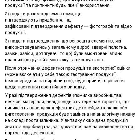
продукції та припинити будь-яке її використання.
2) надати разом з документами, що
підтверджують придбання, інші
зафіксовані підтвердження дефекту — фотографії та відео
продукції.
3) надати підтвердження, що всі решта елементів, які
використовувались у загальному виробі (дверні полотна,
замки, завіси, дотягувачі тощо) були змонтовані згідно
власних інструкцій з монтажу та експлуатації.
Після отримання дефектної продукції та експертної оцінки
(може включати у себе також тестування продукції
безпосередньо на виробництві), буде прийнято рішення
щодо настання гарантійного випадку.
У разі підтвердження дефектів (помилка виробництва,
неякісні матеріали, невідповідність термінам гарантії), що
виникають внаслідок дефектних деталей, матеріалів або
виготовлення, продукція буде замінена на аналогічну наявну
на складі постачальника. У випадку якщо дана продукція
знята із виробництва, узгоджується заміна еквівалентна по
вартості до дефектної.