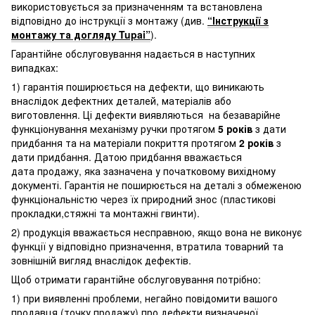
використовується за призначенням та встановлена
відповідно до інструкції з монтажу (див.
“Інструкції з
монтажу та догляду Tupai”
).
Гарантійне обслуговування надається в наступних
випадках:
1) гарантія поширюється на дефекти, що виникають
внаслідок дефектних деталей, матеріалів або
виготовлення. Ці дефекти виявляються на безаварійне
функціонування механізму ручки протягом
5 років
з дати
придбання та на матеріали покриття протягом
2 років
з
дати придбання. Датою придбання вважається
дата продажу, яка зазначена у початковому вихідному
документі. Гарантія не поширюється на деталі з обмеженою
функціональністю через їх природний знос (пластикові
прокладки,стяжні та монтажні гвинти).
2) продукція вважається несправною, якщо вона не виконує
функції у відповідно призначення, втратила товарний та
зовнішній вигляд внаслідок дефектів.
Щоб отримати гарантійне обслуговування потрібно:
1) при виявленні проблеми, негайно повідомити вашого
продавця (точку продажу) про дефекти визначеної