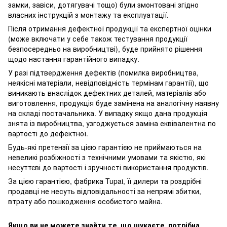
замки, завіси, дотягувачі тощо) були змонтовані згідно
власних інструкцій з монтажу та експлуатації.
Після отримання дефектної продукції та експертної оцінки
(може включати у себе також тестування продукції
безпосередньо на виробництві), буде прийнято рішення
щодо настання гарантійного випадку.
У разі підтвердження дефектів (помилка виробництва,
неякісні матеріали, невідповідність термінам гарантії), що
виникають внаслідок дефектних деталей, матеріалів або
виготовлення, продукція буде замінена на аналогічну наявну
на складі постачальника. У випадку якщо дана продукція
знята із виробництва, узгоджується заміна еквівалентна по
вартості до дефектної.
Будь-які претензії за цією гарантією не приймаються на
невеликі розбіжності з технічними умовами та якістю, які
несуттєві до вартості і зручності використання продуктів.
За цією гарантією, фабрика Tupai, її дилери та роздрібні
продавці не несуть відповідальності за непрямі збитки,
втрату або пошкодження особистого майна.
Якщо ви не можете знайти те, що шукаєте, потрібна