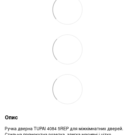
Опис
Ручка дверна TUPAI 4084 5REP для міжкімнатних дверей.
Стильна прямокутна розетка, злегка масивні і чітко