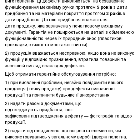
виготовлення. Ці дефекти виявляються на безаварійне
функціонування механізму ручки протягом
5 років
з дати
придбання та на матеріали покриття протягом
2 років
з
дати придбання. Датою придбання вважається
дата продажу, яка зазначена у початковому вихідному
документі. Гарантія не поширюється на деталі з обмеженою
функціональністю через їх природний знос (пластикові
прокладки,стяжні та монтажні гвинти).
2) продукція вважається несправною, якщо вона не виконує
функції у відповідно призначення, втратила товарний та
зовнішній вигляд внаслідок дефектів.
Щоб отримати гарантійне обслуговування потрібно:
1) при виявленні проблеми, негайно повідомити вашого
продавця (точку продажу) про дефекти визначеної
продукції та припинити будь-яке її використання.
2) надати разом з документами, що
підтверджують придбання, інші
зафіксовані підтвердження дефекту — фотографії та відео
продукції.
3) надати підтвердження, що всі решта елементів, які
використовувались у загальному виробі (дверні полотна,