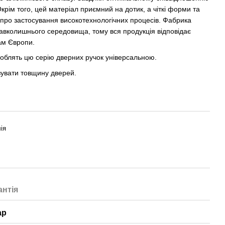
крім того, цей матеріал приємний на дотик, а чіткі форми та
 про застосування високотехнологічних процесів. Фабрика
навколишнього середовища, тому вся продукція відповідає
ам Європи.
 роблять цю серію дверних ручок універсальною.
зувати товщину дверей.
ія
антія
ар