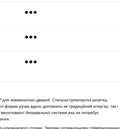
 для міжкімнатних дверей. Стильна прямокутна розетка,
лені форми ручки вдало доповнять як традиційний інтер’єр, так і
я вмонтованої блокувальної системи,яка не потребує
ання.
ово-алюмінієвого сплаву. Завдяки оптимальному співвідношенню