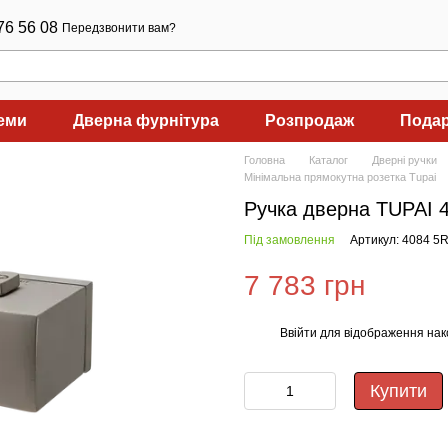
76 56 08
Передзвонити вам?
теми
Дверна фурнітура
Розпродаж
Подар
Головна
Каталог
Дверні ручки
Мінімальна прямокутна розетка Tupai
Ручка дверна TUPAI 
Під замовлення
Артикул: 4084 5
7 783 грн
Ввійти
для відображення нак
%
Купити