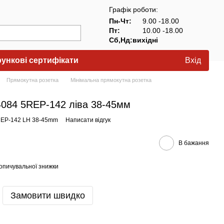
Графік роботи:
Пн-Чт:
9.00 -18.00
Пт:
10.00 -18.00
Сб,Нд:вихідні
ункові сертифікати
Вхід
Прямокутна розетка
Мінімальна прямокутна розетка
4084 5REP-142 ліва 38-45мм
REP-142 LH 38-45mm
Написати відгук
В бажання
опичувальної знижки
Замовити швидко