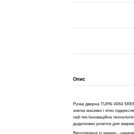
Опис
Ручка дверна TUPAI 4084 5REP
злегка масивні і чітко підкрес
хай-тек.Інноваційна технологі
додаткових розеток для закрив
Виготовлена із замаку - цинк