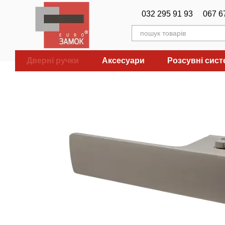
Перейти до основного контенту
032 295 91 93
067 6
Дверні ручки
Аксесуари
Розсувні сис