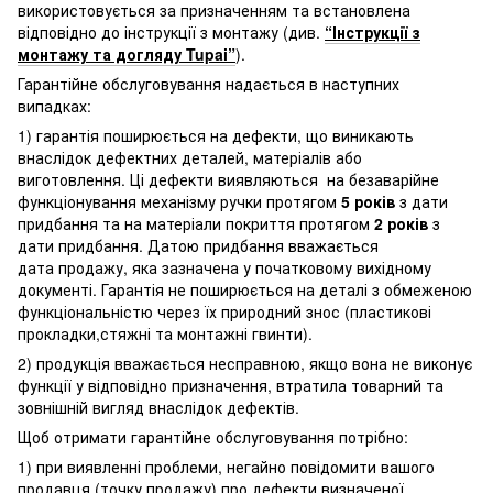
використовується за призначенням та встановлена
відповідно до інструкції з монтажу (див.
“Інструкції з
монтажу та догляду Tupai”
).
Гарантійне обслуговування надається в наступних
випадках:
1) гарантія поширюється на дефекти, що виникають
внаслідок дефектних деталей, матеріалів або
виготовлення. Ці дефекти виявляються на безаварійне
функціонування механізму ручки протягом
5 років
з дати
придбання та на матеріали покриття протягом
2 років
з
дати придбання. Датою придбання вважається
дата продажу, яка зазначена у початковому вихідному
документі. Гарантія не поширюється на деталі з обмеженою
функціональністю через їх природний знос (пластикові
прокладки,стяжні та монтажні гвинти).
2) продукція вважається несправною, якщо вона не виконує
функції у відповідно призначення, втратила товарний та
зовнішній вигляд внаслідок дефектів.
Щоб отримати гарантійне обслуговування потрібно:
1) при виявленні проблеми, негайно повідомити вашого
продавця (точку продажу) про дефекти визначеної