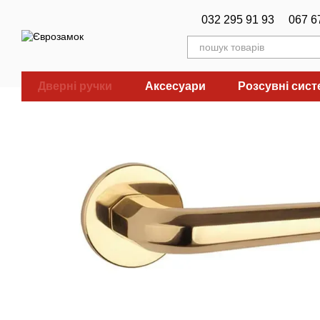
Перейти до основного контенту
032 295 91 93
067 6
Дверні ручки
Аксесуари
Розсувні сис