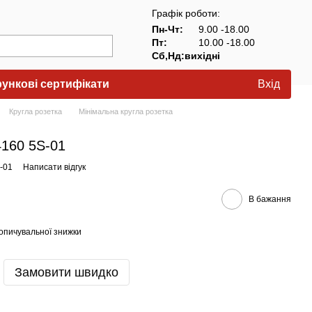
Графік роботи:
Пн-Чт:
9.00 -18.00
Пт:
10.00 -18.00
Сб,Нд:вихідні
ункові сертифікати
Вхід
Кругла розетка
Мінімальна кругла розетка
4160 5S-01
-01
Написати відгук
В бажання
опичувальної знижки
Замовити швидко