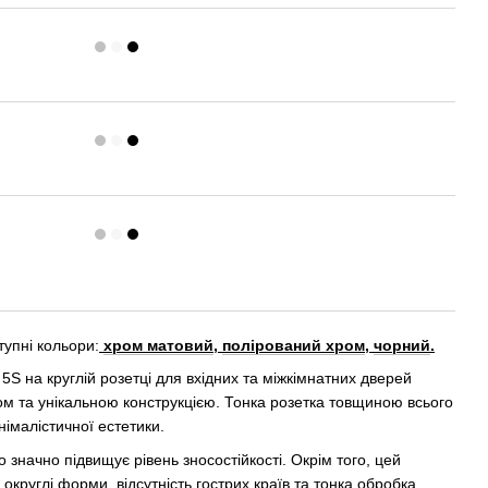
тупні кольори:
хром матовий
,
п
олірований хром
,
чорний
.
5S на круглій розетці для вхідних та міжкімнатних дверей
ом та унікальною конструкцією. Тонка розетка товщиною всього
німалістичної естетики.
о значно підвищує рівень зносостійкості. Окрім того, цей
округлі форми, відсутність гострих країв та тонка обробка