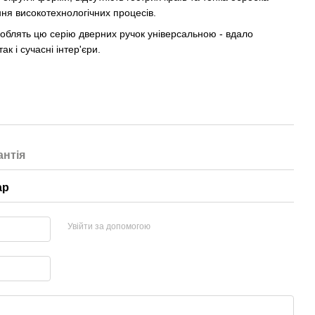
ння високотехнологічних процесів.
 роблять цю серію дверних ручок універсальною - вдало
к і сучасні інтер'єри.
антія
ар
Увійти за допомогою