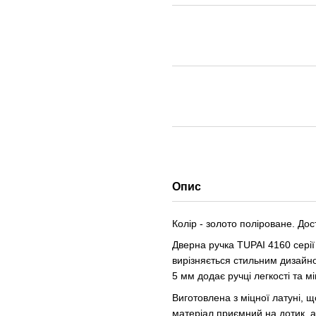
Опис
Колір - золото поліроване. Дос
Дверна ручка TUPAI 4160 серії 
вирізняється стильним дизайн
5 мм додає ручці легкості та мі
Виготовлена з міцної латуні, щ
матеріал приємний на дотик, а 