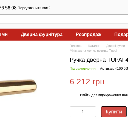
76 56 08
Передзвонити вам?
теми
Дверна фурнітура
Розпродаж
Подар
Головна
Каталог
Дверні ручки
Мінімальна кругла розетка Tupai
Ручка дверна TUPAI 
Під замовлення
Артикул: 4160 5S
6 212 грн
Ввійти
для відображення нак
%
Купити