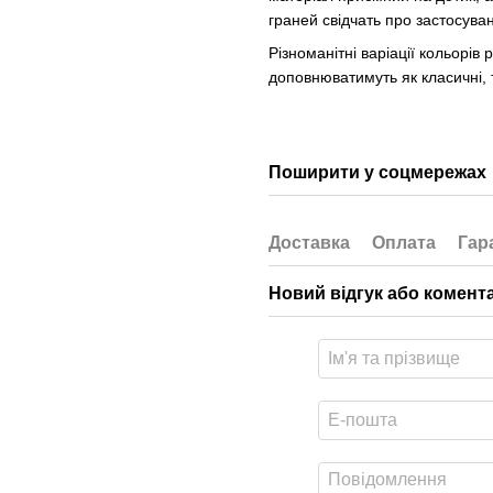
граней свідчать про застосува
Різноманітні варіації кольорів
доповнюватимуть як класичні, та
Поширити у соцмережах
Доставка
Оплата
Гар
Новий відгук або комент