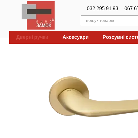
Перейти до основного контенту
032 295 91 93
067 6
Дверні ручки
Аксесуари
Розсувні сис