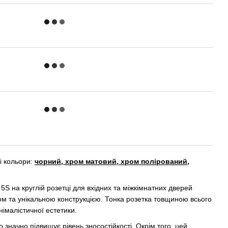
і кольори:
чорний
,
хром матовий,
хром полірований
,
5S на круглій розетці для вхідних та міжкімнатних дверей
ом та унікальною конструкцією. Тонка розетка товщиною всього
німалістичної естетики.
о значно підвищує рівень зносостійкості. Окрім того, цей