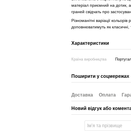
матеріал приємний на дотик, а 
граней свідчать про застосува
Різноманітні варіації кольорів
доповнюватимуть як класичні, та
Характеристики
Країна виробництва
Португал
Поширити у соцмережах
Доставка
Оплата
Гар
Новий відгук або комент