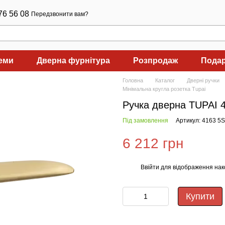
76 56 08
Передзвонити вам?
теми
Дверна фурнітура
Розпродаж
Подар
Головна
Каталог
Дверні ручки
Мінімальна кругла розетка Tupai
Ручка дверна TUPAI 
Під замовлення
Артикул: 4163 5
6 212 грн
Ввійти
для відображення нак
%
Купити