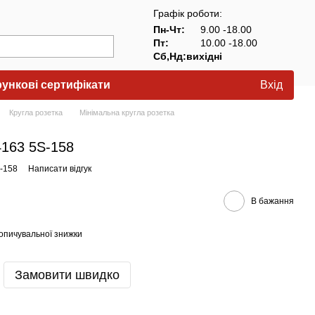
Графік роботи:
Пн-Чт:
9.00 -18.00
Пт:
10.00 -18.00
Сб,Нд:вихідні
ункові сертифікати
Вхід
Кругла розетка
Мінімальна кругла розетка
4163 5S-158
S-158
Написати відгук
В бажання
опичувальної знижки
Замовити швидко