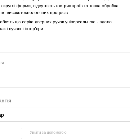
округлі форми, відсутність гострих країв та тонка обробка
ння високотехнологічних процесів.
 роблять цю серію дверних ручок універсальною - вдало
к і сучасні інтер'єри.
ія
антія
ар
Увійти за допомогою