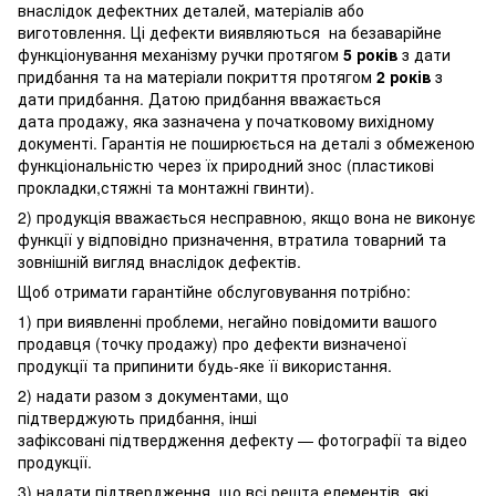
внаслідок дефектних деталей, матеріалів або
виготовлення. Ці дефекти виявляються на безаварійне
функціонування механізму ручки протягом
5 років
з дати
придбання та на матеріали покриття протягом
2 років
з
дати придбання. Датою придбання вважається
дата продажу, яка зазначена у початковому вихідному
документі. Гарантія не поширюється на деталі з обмеженою
функціональністю через їх природний знос (пластикові
прокладки,стяжні та монтажні гвинти).
2) продукція вважається несправною, якщо вона не виконує
функції у відповідно призначення, втратила товарний та
зовнішній вигляд внаслідок дефектів.
Щоб отримати гарантійне обслуговування потрібно:
1) при виявленні проблеми, негайно повідомити вашого
продавця (точку продажу) про дефекти визначеної
продукції та припинити будь-яке її використання.
2) надати разом з документами, що
підтверджують придбання, інші
зафіксовані підтвердження дефекту — фотографії та відео
продукції.
3) надати підтвердження, що всі решта елементів, які