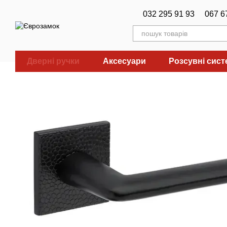
Перейти до основного контенту
032 295 91 93
067 6
Дверні ручки
Аксесуари
Розсувні сис