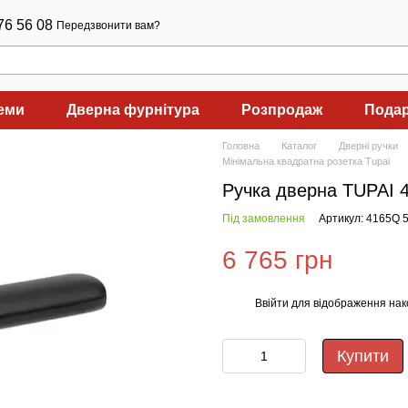
76 56 08
Передзвонити вам?
теми
Дверна фурнітура
Розпродаж
Подар
Головна
Каталог
Дверні ручки
Мінімальна квадратна розетка Tupai
Ручка дверна TUPAI 
Під замовлення
Артикул: 4165Q 
6 765 грн
Ввійти
для відображення нак
%
Купити