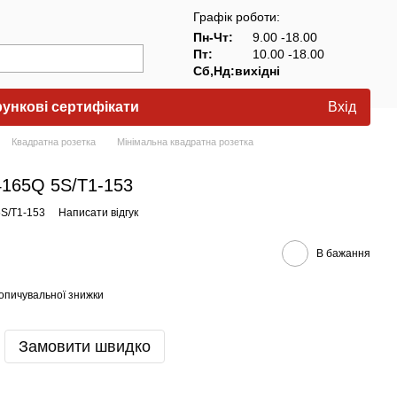
Графік роботи:
Пн-Чт:
9.00 -18.00
Пт:
10.00 -18.00
Сб,Нд:вихідні
ункові сертифікати
Вхід
Квадратна розетка
Мінімальна квадратна розетка
4165Q 5S/T1-153
5S/T1-153
Написати відгук
В бажання
опичувальної знижки
Замовити швидко