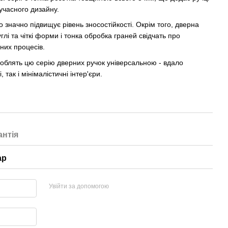
сучасного дизайну.
о значно підвищує рівень зносостійкості. Окрім того, дверна
глі та чіткі форми і тонка обробка граней свідчать про
них процесів.
 роблять цю серію дверних ручок універсальною - вдало
так і мінімалістичні інтер'єри.
антія
ар
Увійти за допомогою