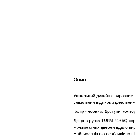
Опис
Унікальний дизайн з виразним
унікальний відтінок з ідеаль
Колір - чорний. Доступні кольо
Дверна ручка TUPAI 4165Q сері
міжкімнатних дверей вдало вир
Найвиразнішою особливістю ціє