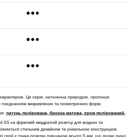
 характером. Ця серія, натхненна природою, пропонує
ним поєднанням викривлених та геометричних форм.
ри:
латунь полірована
,
бронза матова
,
хром полірований
.
ї 5S на фірмовій квадратній розетці для вхідних та
ізняється стильним дизайном та унікальною конструкцією.
ї серії є тонка розетка товщиною всього 5 мм, що додає ручці