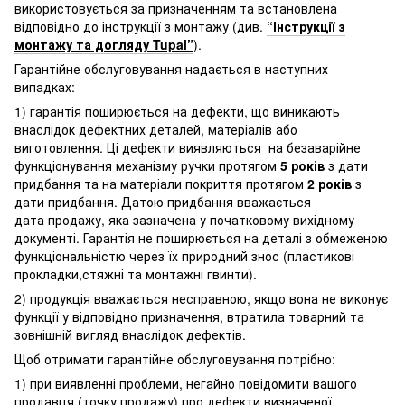
використовується за призначенням та встановлена
відповідно до інструкції з монтажу (див.
“Інструкції з
монтажу та догляду Tupai”
).
Гарантійне обслуговування надається в наступних
випадках:
1) гарантія поширюється на дефекти, що виникають
внаслідок дефектних деталей, матеріалів або
виготовлення. Ці дефекти виявляються на безаварійне
функціонування механізму ручки протягом
5 років
з дати
придбання та на матеріали покриття протягом
2 років
з
дати придбання. Датою придбання вважається
дата продажу, яка зазначена у початковому вихідному
документі. Гарантія не поширюється на деталі з обмеженою
функціональністю через їх природний знос (пластикові
прокладки,стяжні та монтажні гвинти).
2) продукція вважається несправною, якщо вона не виконує
функції у відповідно призначення, втратила товарний та
зовнішній вигляд внаслідок дефектів.
Щоб отримати гарантійне обслуговування потрібно:
1) при виявленні проблеми, негайно повідомити вашого
продавця (точку продажу) про дефекти визначеної