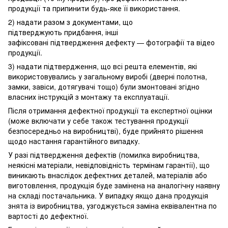
продукції та припинити будь-яке її використання.
2) надати разом з документами, що
підтверджують придбання, інші
зафіксовані підтвердження дефекту — фотографії та відео
продукції.
3) надати підтвердження, що всі решта елементів, які
використовувались у загальному виробі (дверні полотна,
замки, завіси, дотягувачі тощо) були змонтовані згідно
власних інструкцій з монтажу та експлуатації.
Після отримання дефектної продукції та експертної оцінки
(може включати у себе також тестування продукції
безпосередньо на виробництві), буде прийнято рішення
щодо настання гарантійного випадку.
У разі підтвердження дефектів (помилка виробництва,
неякісні матеріали, невідповідність термінам гарантії), що
виникають внаслідок дефектних деталей, матеріалів або
виготовлення, продукція буде замінена на аналогічну наявну
на складі постачальника. У випадку якщо дана продукція
знята із виробництва, узгоджується заміна еквівалентна по
вартості до дефектної.