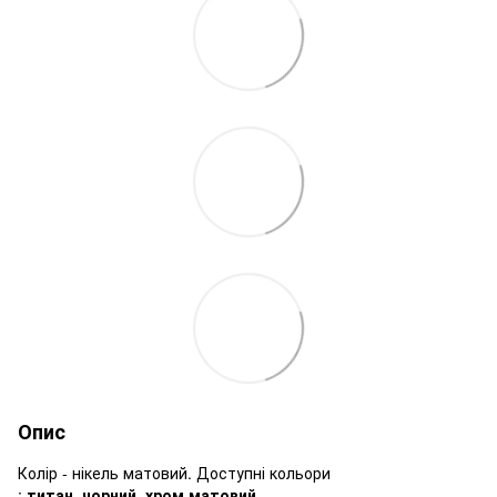
Опис
Колір - нікель матовий. Доступні кольори
:
титан
,
чорний
,
хром матовий
.