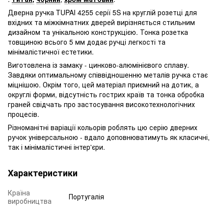
Дверна ручка TUPAI 4255 серії 5S на круглій розетці для
вхідних та міжкімнатних дверей вирізняється стильним
дизайном та унікальною конструкцією. Тонка розетка
товщиною всього 5 мм додає ручці легкості та
мінімалістичної естетики.
Виготовлена із замаку - цинково-алюмінієвого сплаву.
Завдяки оптимальному співвідношенню металів ручка стає
міцнішою. Окрім того, цей матеріал приємний на дотик, а
округлі форми, відсутність гострих країв та тонка обробка
граней свідчать про застосування високотехнологічних
процесів.
Різноманітні варіації кольорів роблять цю серію дверних
ручок універсальною - вдало доповнюватимуть як класичні,
так і мінімалістичні інтер'єри.
Характеристики
Країна
Португалія
виробництва