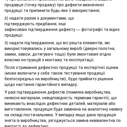
продавця (точку продажу) про дефекти визначеної
продукції та припинити будь-яке її використання.
2) надати разом з документами, що
підтверджують придбання, інші
зафіксовані підтвердження дефекту — фотографії та відео
продукції.
3) надати підтвердження, що всі решта елементів, які
використовувались у загальному виробі (дверні полотна,
замки, завіси, дотягувачі тощо) були змонтовані згідно
власних інструкцій з монтажу та експлуатації.
Після отримання дефектної продукції та експертної оцінки
(може включати у себе також тестування продукції
безпосередньо на виробництві), буде прийнято рішення
щодо настання гарантійного випадку.
У разі підтвердження дефектів (помилка виробництва,
неякісні матеріали, невідповідність термінам гарантії), що
виникають внаслідок дефектних деталей, матеріалів або
виготовлення, продукція буде замінена на аналогічну наявну
на складі постачальника. У випадку якщо дана продукція
знята із виробництва, узгоджується заміна еквівалентна по
вартості до дефектної.