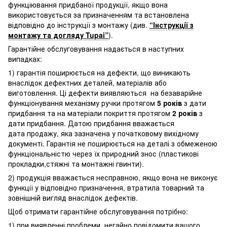
функціювання придбаної продукції, якщо вона
використовується за призначенням та встановлена
відповідно до інструкції з монтажу (див.
“Інструкції з
монтажу та догляду Tupai”
).
Гарантійне обслуговування надається в наступних
випадках:
1) гарантія поширюється на дефекти, що виникають
внаслідок дефектних деталей, матеріалів або
виготовлення. Ці дефекти виявляються на безаварійне
функціонування механізму ручки протягом
5 років
з дати
придбання та на матеріали покриття протягом
2 років
з
дати придбання. Датою придбання вважається
дата продажу, яка зазначена у початковому вихідному
документі. Гарантія не поширюється на деталі з обмеженою
функціональністю через їх природний знос (пластикові
прокладки,стяжні та монтажні гвинти).
2) продукція вважається несправною, якщо вона не виконує
функції у відповідно призначення, втратила товарний та
зовнішній вигляд внаслідок дефектів.
Щоб отримати гарантійне обслуговування потрібно:
1) при виявленні проблеми, негайно повідомити вашого