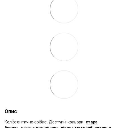
Опис
Колір: античне срібло. Доступні кольори:
стара
бронза
,
латунь полірована
,
нікель матовий
,
античне