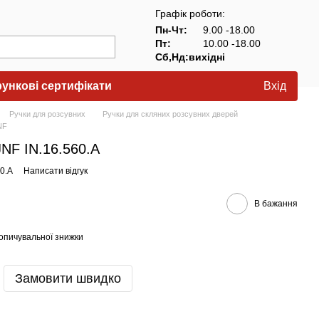
Графік роботи:
Пн-Чт:
9.00 -18.00
Пт:
10.00 -18.00
Сб,Нд:вихідні
ункові сертифікати
Вхід
Ручки для розсувних
Ручки для скляних розсувних дверей
NF
JNF IN.16.560.A
60.A
Написати відгук
В бажання
опичувальної знижки
Замовити швидко