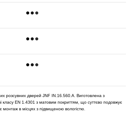
их розсувних дверей JNF IN.16.560.A. Виготовлена з
лі класу EN 1.4301 з матовим покриттям, що суттєво подовжує
яє монтаж в місцях з підвищеною вологістю.