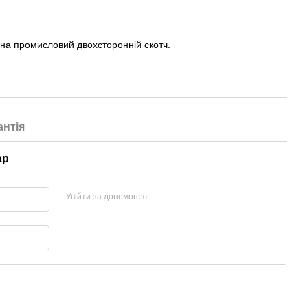
 на промисловий двохсторонній скотч.
антія
ар
Увійти за допомогою