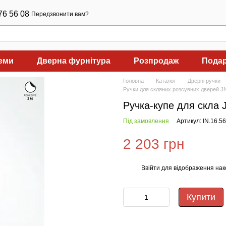
76 56 08
Передзвонити вам?
теми
Дверна фурнітура
Розпродаж
Подар
Головна
Каталог
Дверні ручки
Ручки для скляних розсувних дверей J
Ручка-купе для скла 
Під замовлення
Артикул: IN.16.5
2 203 грн
Ввійти
для відображення нак
%
Купити