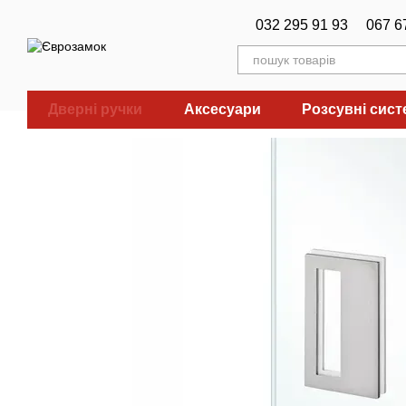
Перейти до основного контенту
032 295 91 93
067 6
Дверні ручки
Аксесуари
Розсувні сис