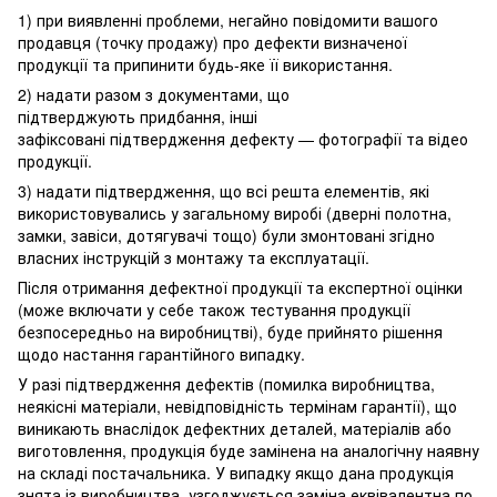
1) при виявленні проблеми, негайно повідомити вашого
продавця (точку продажу) про дефекти визначеної
продукції та припинити будь-яке її використання.
2) надати разом з документами, що
підтверджують придбання, інші
зафіксовані підтвердження дефекту — фотографії та відео
продукції.
3) надати підтвердження, що всі решта елементів, які
використовувались у загальному виробі (дверні полотна,
замки, завіси, дотягувачі тощо) були змонтовані згідно
власних інструкцій з монтажу та експлуатації.
Після отримання дефектної продукції та експертної оцінки
(може включати у себе також тестування продукції
безпосередньо на виробництві), буде прийнято рішення
щодо настання гарантійного випадку.
У разі підтвердження дефектів (помилка виробництва,
неякісні матеріали, невідповідність термінам гарантії), що
виникають внаслідок дефектних деталей, матеріалів або
виготовлення, продукція буде замінена на аналогічну наявну
на складі постачальника. У випадку якщо дана продукція
знята із виробництва, узгоджується заміна еквівалентна по