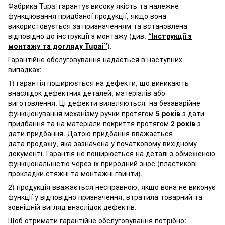
Фабрика Tupai гарантує високу якість та належне
функціювання придбаної продукції, якщо вона
використовується за призначенням та встановлена
відповідно до інструкції з монтажу (див.
“Інструкції з
монтажу та догляду Tupai”
).
Гарантійне обслуговування надається в наступних
випадках:
1) гарантія поширюється на дефекти, що виникають
внаслідок дефектних деталей, матеріалів або
виготовлення. Ці дефекти виявляються на безаварійне
функціонування механізму ручки протягом
5 років
з дати
придбання та на матеріали покриття протягом
2 років
з
дати придбання. Датою придбання вважається
дата продажу, яка зазначена у початковому вихідному
документі. Гарантія не поширюється на деталі з обмеженою
функціональністю через їх природний знос (пластикові
прокладки,стяжні та монтажні гвинти).
2) продукція вважається несправною, якщо вона не виконує
функції у відповідно призначення, втратила товарний та
зовнішній вигляд внаслідок дефектів.
Щоб отримати гарантійне обслуговування потрібно: