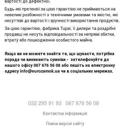
вартості до дефектної.
Будь-які претензії за цією гарантією не приймаються на
невеликі розбіжності з технічними умовами та якістю, які
несуттєві до вартості і зручності використання продуктів.
За цією гарантією, фабрика Tupai, її дилери та роздрібні
продавці не несуть відповідальності за непрямі збитки,
втрату або пошкодження особистого майна.
Якщо ви не можете знайти те, що шукаєте, потрібна
порада чи виникають сумніви - зателефонуйте до
нашого офісу 067 676 56 08 або пишіть на електронну
адресу info@eurozamok.ua чи в соціальних мережах.
032 295 91 93
067 676 56 08
Контактна інформація
Повна версія сайту