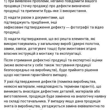
1) при виявленні проблеми, негайно повідомити вашого
продавця (точку продажу) про дефекти визначеної
продукції та припинити будь-яке її використання.
2) надати разом з документами, що
підтверджують придбання, інші
зафіксовані підтвердження дефекту — фотографії та відео
продукції.
3) надати підтвердження, що всі решта елементів, які
використовувались у загальному виробі (дверні полотна,
замки, завіси, дотягувачі тощо) були змонтовані згідно
власних інструкцій з монтажу та експлуатації.
Після отримання дефектної продукції та експертної оцінки
(може включати у себе також тестування продукції
безпосередньо на виробництві), буде прийнято рішення
щодо настання гарантійного випадку.
У разі підтвердження дефектів (помилка виробництва,
неякісні матеріали, невідповідність термінам гарантії), що
виникають внаслідок дефектних деталей, матеріалів або
виготовлення, продукція буде замінена на аналогічну наявну
на складі постачальника. У випадку якщо дана продукція
знята із виробництва, узгоджується заміна еквівалентна по