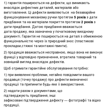
1) гарантія поширюється на дефекти, що виникають
внаслідок дефектних деталей, матеріалів або
виготовлення. Ці дефекти виявляються на безаварійне
функціонування механізму ручки протягом
5 років
з дати
придбання та на матеріали покриття протягом
2 років
з
дати придбання. Датою придбання вважається
дата продажу, яка зазначена у початковому вихідному
документі. Гарантія не поширюється на деталі з обмеженою
функціональністю через їх природний знос (пластикові
прокладки,стяжні та монтажні гвинти).
2) продукція вважається несправною, якщо вона не виконує
функції у відповідно призначення, втратила товарний та
зовнішній вигляд внаслідок дефектів.
Щоб отримати гарантійне обслуговування потрібно:
1) при виявленні проблеми, негайно повідомити вашого
продавця (точку продажу) про дефекти визначеної
продукції та припинити будь-яке її використання.
2) надати разом з документами, що
підтверджують придбання, інші
зафіксовані підтвердження дефекту — фотографії та відео
продукції.