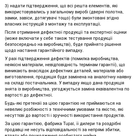
3) надати підтвердження, що всі решта елементів, які
використовувались у загальному виробі (дверні полотна,
замки, завіси, дотягувачі тощо) були змонтовані згідно
власних інструкцій з монтажу та експлуатації.
Після отримання дефектної продукції та експертної оцінки
(може включати у себе також тестування продукції
безпосередньо на виробництві), буде прийнято рішення
щодо настання гарантійного випадку.
У разі підтвердження дефектів (помилка виробництва,
неякісні матеріали, невідповідність термінам гарантії), що
виникають внаслідок дефектних деталей, матеріалів або
виготовлення, продукція буде замінена на аналогічну наявну
на складі постачальника. У випадку якщо дана продукція
знята із виробництва, узгоджується заміна еквівалентна по
вартості до дефектної.
Будь-які претензії за цією гарантією не приймаються на
невеликі розбіжності з технічними умовами та якістю, які
несуттєві до вартості і зручності використання продуктів.
За цією гарантією, фабрика Tupai, її дилери та роздрібні
продавці не несуть відповідальності за непрямі збитки,
втрату або пошкодження особистого майна.